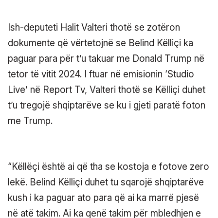
Ish-deputeti Halit Valteri thotë se zotëron
dokumente që vërtetojnë se Belind Këlliçi ka
paguar para për t’u takuar me Donald Trump në
tetor të vitit 2024. I ftuar në emisionin ‘Studio
Live’ në Report Tv, Valteri thotë se Këlliçi duhet
t’u tregojë shqiptarëve se ku i gjeti paratë foton
me Trump.
“Këllëçi është ai që tha se kostoja e fotove zero
lekë. Belind Këlliçi duhet tu sqarojë shqiptarëve
kush i ka paguar ato para që ai ka marrë pjesë
në atë takim. Ai ka qenë takim për mbledhjen e