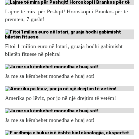
Lajme të mira për Peshqit! Horoskopi i Brankos për të
premten, 7 gusht!
Fitoi 1 milion euro në lotari, gruaja hodhi gabimisht
biletën fituese në plehra!
Ja me sa këmbehet monedha e huaj sot!
Amerika po lëviz, por jo në një drejtim të vetëm!
Ja me sa këmbehet monedha e huaj sot!