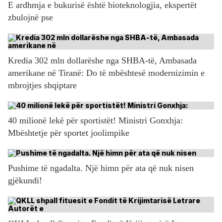
E ardhmja e bukurisë është bioteknologjia, ekspertët
zbulojnë pse
Kredia 302 mln dollarëshe nga SHBA-të, Ambasada
amerikane në Tiranë: Do të mbështesë modernizimin e
mbrojtjes shqiptare
40 milionë lekë për sportistët! Ministri Gonxhja:
Mbështetje për sportet joolimpike
Pushime të ngadalta. Një himn për ata që nuk nisen
gjëkundi!