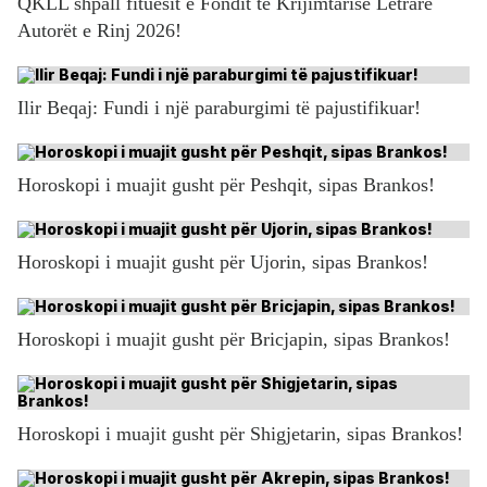
QKLL shpall fituesit e Fondit të Krijimtarisë Letrare
Autorët e Rinj 2026!
Ilir Beqaj: Fundi i një paraburgimi të pajustifikuar!
Horoskopi i muajit gusht për Peshqit, sipas Brankos!
Horoskopi i muajit gusht për Ujorin, sipas Brankos!
Horoskopi i muajit gusht për Bricjapin, sipas Brankos!
Horoskopi i muajit gusht për Shigjetarin, sipas Brankos!