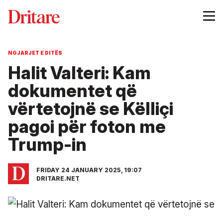
NGJARJET E DITËS
Halit Valteri: Kam
dokumentet që
vërtetojnë se Këlliçi
pagoi për foton me
Trump-in
FRIDAY 24 JANUARY 2025, 19:07
DRITARE.NET