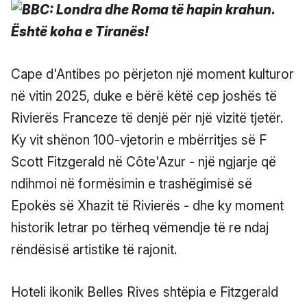
Cape d'Antibes po përjeton një moment kulturor
në vitin 2025, duke e bërë këtë cep joshës të
Rivierës Franceze të denjë për një vizitë tjetër.
Ky vit shënon 100-vjetorin e mbërritjes së F
Scott Fitzgerald në Côte'Azur - një ngjarje që
ndihmoi në formësimin e trashëgimisë së
Epokës së Xhazit të Rivierës - dhe ky moment
historik letrar po tërheq vëmendje të re ndaj
rëndësisë artistike të rajonit.
Hoteli ikonik Belles Rives shtëpia e Fitzgerald