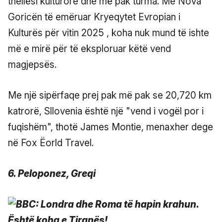
thellësi kulturore dhe më pak turma. Me Nova
Goricën të emëruar Kryeqytet Evropian i
Kulturës për vitin 2025 , koha nuk mund të ishte
më e mirë për të eksploruar këtë vend
magjepsës.
Me një sipërfaqe prej pak më pak se 20,720 km
katrorë, Sllovenia është një "vend i vogël por i
fuqishëm", thotë James Montie, menaxher dege
në Fox Ëorld Travel.
6. Peloponez, Greqi