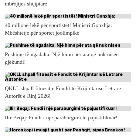
mbrojtjes shqiptare
40 milionë lekë për sportistët! Ministri Gonxhja:
Mbështetje për sportet joolimpike
Pushime të ngadalta. Një himn për ata që nuk nisen
gjëkundi!
QKLL shpall fituesit e Fondit të Krijimtarisë Letrare
Autorët e Rinj 2026!
Ilir Beqaj: Fundi i një paraburgimi të pajustifikuar!