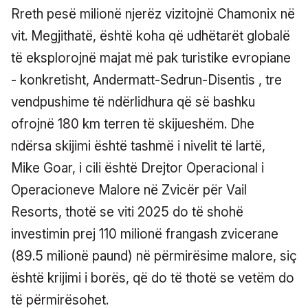
Rreth pesë milionë njerëz vizitojnë Chamonix në
vit. Megjithatë, është koha që udhëtarët globalë
të eksplorojnë majat më pak turistike evropiane
- konkretisht, Andermatt-Sedrun-Disentis , tre
vendpushime të ndërlidhura që së bashku
ofrojnë 180 km terren të skijueshëm. Dhe
ndërsa skijimi është tashmë i nivelit të lartë,
Mike Goar, i cili është Drejtor Operacional i
Operacioneve Malore në Zvicër për Vail
Resorts, thotë se viti 2025 do të shohë
investimin prej 110 milionë frangash zvicerane
(89.5 milionë paund) në përmirësime malore, siç
është krijimi i borës, që do të thotë se vetëm do
të përmirësohet.