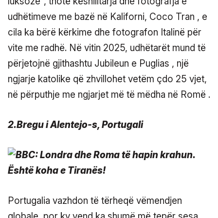
luksoze", thotë këshilltarja dhe fotografja e
udhëtimeve me bazë në Kaliforni, Coco Tran , e
cila ka bërë kërkime dhe fotografon Italinë për
vite me radhë. Në vitin 2025, udhëtarët mund të
përjetojnë gjithashtu Jubileun e Puglias , një
ngjarje katolike që zhvillohet vetëm çdo 25 vjet,
në përputhje me ngjarjet më të mëdha në Romë .
2.Bregu i Alentejo-s, Portugali
Portugalia vazhdon të tërheqë vëmendjen
globale, por ky vend ka shumë më tepër sesa