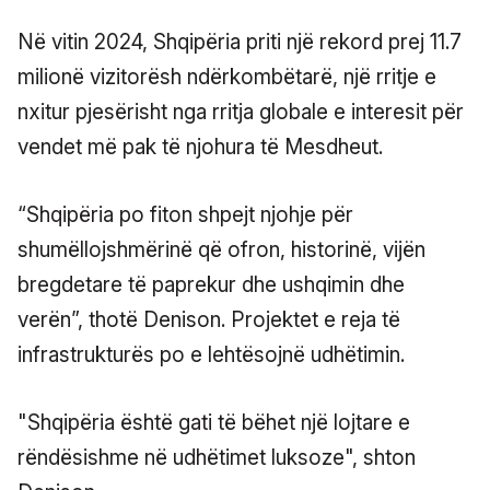
Në vitin 2024, Shqipëria priti një rekord prej 11.7
milionë vizitorësh ndërkombëtarë, një rritje e
nxitur pjesërisht nga rritja globale e interesit për
vendet më pak të njohura të Mesdheut.
“Shqipëria po fiton shpejt njohje për
shumëllojshmërinë që ofron, historinë, vijën
bregdetare të paprekur dhe ushqimin dhe
verën”, thotë Denison. Projektet e reja të
infrastrukturës po e lehtësojnë udhëtimin.
"Shqipëria është gati të bëhet një lojtare e
rëndësishme në udhëtimet luksoze", shton