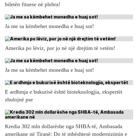
biletën fituese në plehra!
Ja me sa këmbehet monedha e huaj sot!
Amerika po lëviz, por jo në një drejtim të vetëm!
Ja me sa këmbehet monedha e huaj sot!
E ardhmja e bukurisë është bioteknologjia, ekspertët
zbulojnë pse
Kredia 302 mln dollarëshe nga SHBA-të, Ambasada
amerikane në Tiranë: Do të mbështesë modernizimin e