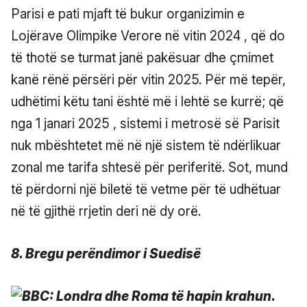
Parisi e pati mjaft të bukur organizimin e
Lojërave Olimpike Verore në vitin 2024 , që do
të thotë se turmat janë pakësuar dhe çmimet
kanë rënë përsëri për vitin 2025. Për më tepër,
udhëtimi këtu tani është më i lehtë se kurrë; që
nga 1 janari 2025 , sistemi i metrosë së Parisit
nuk mbështetet më në një sistem të ndërlikuar
zonal me tarifa shtesë për periferitë. Sot, mund
të përdorni një biletë të vetme për të udhëtuar
në të gjithë rrjetin deri në dy orë.
8. Bregu perëndimor i Suedisë