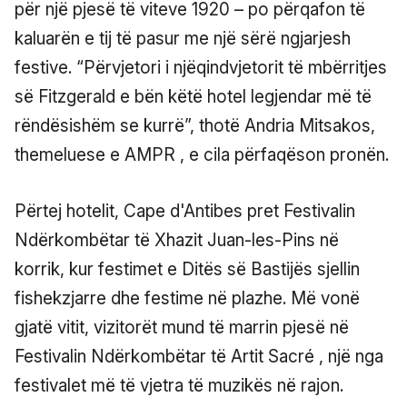
për një pjesë të viteve 1920 – po përqafon të
kaluarën e tij të pasur me një sërë ngjarjesh
festive. “Përvjetori i njëqindvjetorit të mbërritjes
së Fitzgerald e bën këtë hotel legjendar më të
rëndësishëm se kurrë”, thotë Andria Mitsakos,
themeluese e AMPR , e cila përfaqëson pronën.
Përtej hotelit, Cape d'Antibes pret Festivalin
Ndërkombëtar të Xhazit Juan-les-Pins në
korrik, kur festimet e Ditës së Bastijës sjellin
fishekzjarre dhe festime në plazhe. Më vonë
gjatë vitit, vizitorët mund të marrin pjesë në
Festivalin Ndërkombëtar të Artit Sacré , një nga
festivalet më të vjetra të muzikës në rajon.