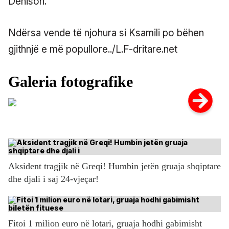
Denison.
Ndërsa vende të njohura si Ksamili po bëhen
gjithnjë e më popullore../L.F-dritare.net
Aksident tragjik në Greqi! Humbin jetën gruaja shqiptare
dhe djali i saj 24-vjeçar!
Fitoi 1 milion euro në lotari, gruaja hodhi gabimisht