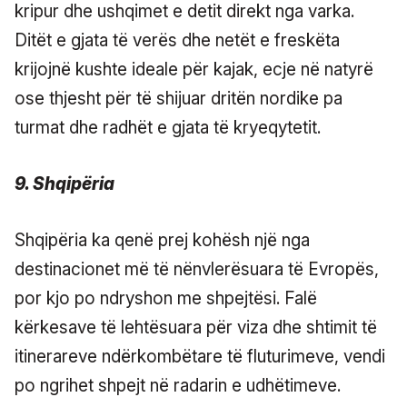
kripur dhe ushqimet e detit direkt nga varka.
Ditët e gjata të verës dhe netët e freskëta
krijojnë kushte ideale për kajak, ecje në natyrë
ose thjesht për të shijuar dritën nordike pa
turmat dhe radhët e gjata të kryeqytetit.
9. Shqipëria
Shqipëria ka qenë prej kohësh një nga
destinacionet më të nënvlerësuara të Evropës,
por kjo po ndryshon me shpejtësi. Falë
kërkesave të lehtësuara për viza dhe shtimit të
itinerareve ndërkombëtare të fluturimeve, vendi
po ngrihet shpejt në radarin e udhëtimeve.