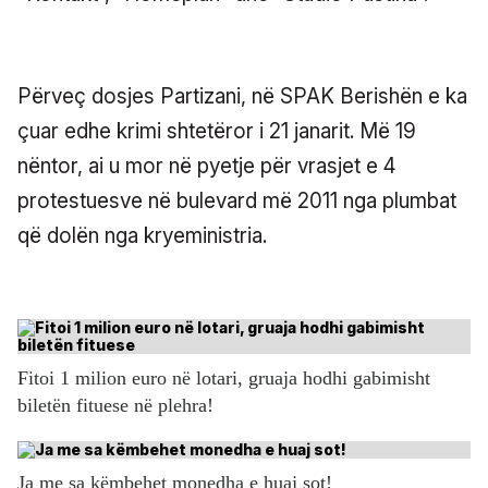
Përveç dosjes Partizani, në SPAK Berishën e ka
çuar edhe krimi shtetëror i 21 janarit. Më 19
nëntor, ai u mor në pyetje për vrasjet e 4
protestuesve në bulevard më 2011 nga plumbat
që dolën nga kryeministria.
Fitoi 1 milion euro në lotari, gruaja hodhi gabimisht
biletën fituese në plehra!
Ja me sa këmbehet monedha e huaj sot!