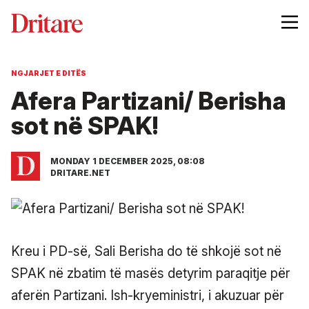
NGJARJET E DITËS
Afera Partizani/ Berisha
sot në SPAK!
MONDAY 1 DECEMBER 2025, 08:08
DRITARE.NET
Kreu i PD-së, Sali Berisha do të shkojë sot në
SPAK në zbatim të masës detyrim paraqitje për
aferën Partizani. Ish-kryeministri, i akuzuar për