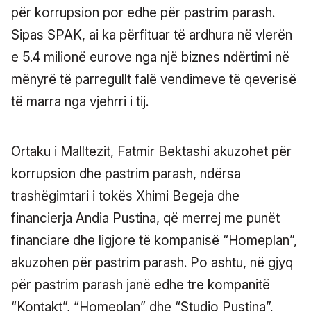
për korrupsion por edhe për pastrim parash.
Sipas SPAK, ai ka përfituar të ardhura në vlerën
e 5.4 milionë eurove nga një biznes ndërtimi në
mënyrë të parregullt falë vendimeve të qeverisë
të marra nga vjehrri i tij.
Ortaku i Malltezit, Fatmir Bektashi akuzohet për
korrupsion dhe pastrim parash, ndërsa
trashëgimtari i tokës Xhimi Begeja dhe
financierja Andia Pustina, që merrej me punët
financiare dhe ligjore të kompanisë “Homeplan”,
akuzohen për pastrim parash. Po ashtu, në gjyq
për pastrim parash janë edhe tre kompanitë
“Kontakt”, “Homeplan” dhe “Studio Pustina”.