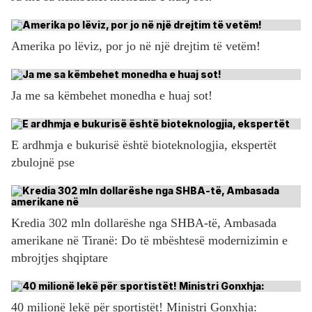
Amerika po lëviz, por jo në një drejtim të vetëm!
Ja me sa këmbehet monedha e huaj sot!
E ardhmja e bukurisë është bioteknologjia, ekspertët
zbulojnë pse
Kredia 302 mln dollarëshe nga SHBA-të, Ambasada
amerikane në Tiranë: Do të mbështesë modernizimin e
mbrojtjes shqiptare
40 milionë lekë për sportistët! Ministri Gonxhja: