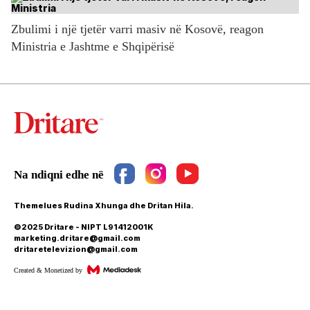
Zbulimi i një tjetër varri masiv në Kosovë, reagon
Ministria e Jashtme e Shqipërisë
Themelues Rudina Xhunga dhe Dritan Hila.
©2025 Dritare - NIPT L91412001K
marketing.dritare@gmail.com
dritaretelevizion@gmail.com
Created & Monetized by