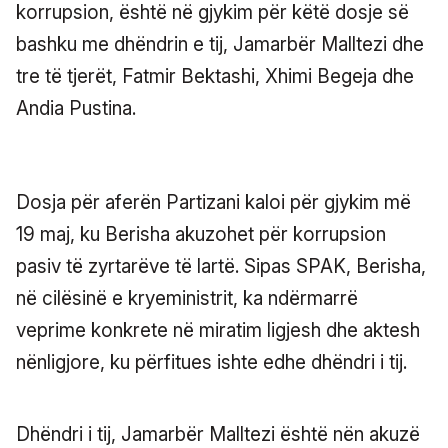
korrupsion, është në gjykim për këtë dosje së
bashku me dhëndrin e tij, Jamarbër Malltezi dhe
tre të tjerët, Fatmir Bektashi, Xhimi Begeja dhe
Andia Pustina.
Dosja për aferën Partizani kaloi për gjykim më
19 maj, ku Berisha akuzohet për korrupsion
pasiv të zyrtarëve të lartë. Sipas SPAK, Berisha,
në cilësinë e kryeministrit, ka ndërmarrë
veprime konkrete në miratim ligjesh dhe aktesh
nënligjore, ku përfitues ishte edhe dhëndri i tij.
Dhëndri i tij, Jamarbër Malltezi është nën akuzë