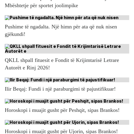
Mbështetje për sportet joolimpike
Pushime të ngadalta. Një himn për ata që nuk nisen
gjëkundi!
QKLL shpall fituesit e Fondit të Krijimtarisë Letrare
Autorët e Rinj 2026!
Ilir Beqaj: Fundi i një paraburgimi të pajustifikuar!
Horoskopi i muajit gusht për Peshqit, sipas Brankos!
Horoskopi i muajit gusht për Ujorin, sipas Brankos!