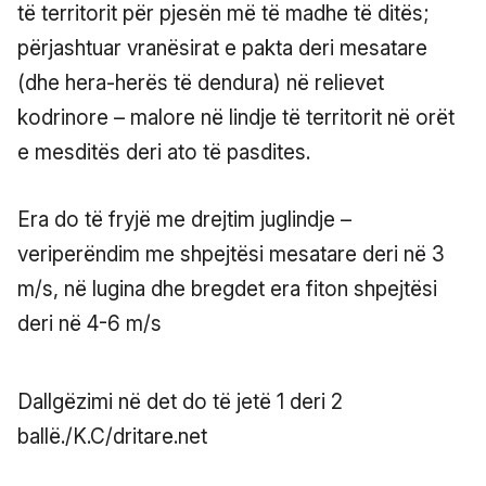
të territorit për pjesën më të madhe të ditës;
përjashtuar vranësirat e pakta deri mesatare
(dhe hera-herës të dendura) në relievet
kodrinore – malore në lindje të territorit në orët
e mesditës deri ato të pasdites.
Era do të fryjë me drejtim juglindje –
veriperëndim me shpejtësi mesatare deri në 3
m/s, në lugina dhe bregdet era fiton shpejtësi
deri në 4-6 m/s
Dallgëzimi në det do të jetë 1 deri 2
ballë./K.C/dritare.net