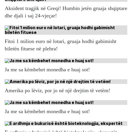
Aksident tragjik në Greqi! Humbin jetën gruaja shqiptare
dhe djali i saj 24-vjeçar!
Fitoi 1 milion euro në lotari, gruaja hodhi gabimisht
biletën fituese në plehra!
Ja me sa këmbehet monedha e huaj sot!
Amerika po lëviz, por jo në një drejtim të vetëm!
Ja me sa këmbehet monedha e huaj sot!