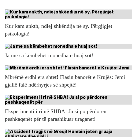
Kur kam ankth, ndiej shkëndija në sy. Përgjigjet
psikologia!
Ja me sa këmbehet monedha e huaj sot!
Mbrëmë erdhi era shtet! Flasin banorët e Krujës: Jemi
gjallë falë ndërhyrjes së shpejtë!
Eksperimenti i ri në SHBA! Ja si po përdoren
peshkaqenët për të parashikuar uraganet!