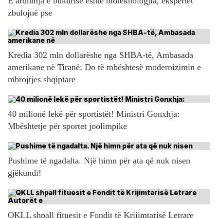
E ardhmja e bukurisë është bioteknologjia, ekspertët
zbulojnë pse
Kredia 302 mln dollarëshe nga SHBA-të, Ambasada
amerikane në Tiranë: Do të mbështesë modernizimin e
mbrojtjes shqiptare
40 milionë lekë për sportistët! Ministri Gonxhja:
Mbështetje për sportet joolimpike
Pushime të ngadalta. Një himn për ata që nuk nisen
gjëkundi!
QKLL shpall fituesit e Fondit të Krijimtarisë Letrare