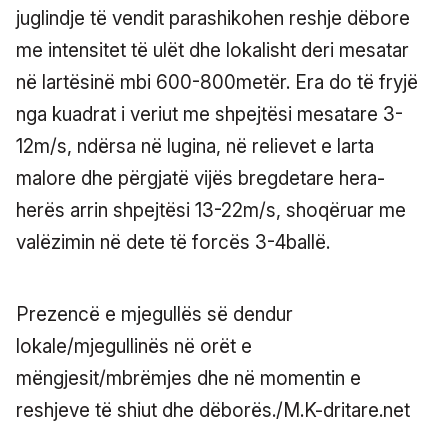
juglindje të vendit parashikohen reshje dëbore
me intensitet të ulët dhe lokalisht deri mesatar
në lartësinë mbi 600-800metër. Era do të fryjë
nga kuadrat i veriut me shpejtësi mesatare 3-
12m/s, ndërsa në lugina, në relievet e larta
malore dhe përgjatë vijës bregdetare hera-
herës arrin shpejtësi 13-22m/s, shoqëruar me
valëzimin në dete të forcës 3-4ballë.
Prezencë e mjegullës së dendur
lokale/mjegullinës në orët e
mëngjesit/mbrëmjes dhe në momentin e
reshjeve të shiut dhe dëborës./M.K-dritare.net