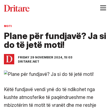
MOTI
Plane për fundjavë? Ja si
do të jetë moti!
FRIDAY 29 NOVEMBER 2024, 15:03
DRITARE.NET
Këtë fundjavë vendi ynë do të ndikohet nga
kushte atmosferike të paqëndrueshme me
mbizotërim të motit të vranët dhe me reshje