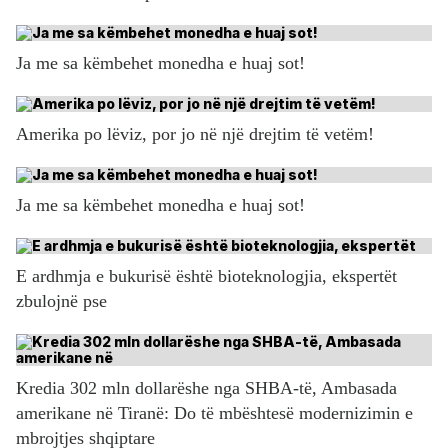
Ja me sa këmbehet monedha e huaj sot!
Amerika po lëviz, por jo në një drejtim të vetëm!
Ja me sa këmbehet monedha e huaj sot!
E ardhmja e bukurisë është bioteknologjia, ekspertët
zbulojnë pse
Kredia 302 mln dollarëshe nga SHBA-të, Ambasada
amerikane në Tiranë: Do të mbështesë modernizimin e
mbrojtjes shqiptare