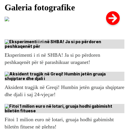
Eksperimenti i ri në SHBA! Ja si po përdoren
peshkaqenët për të parashikuar uraganet!
Aksident tragjik në Greqi! Humbin jetën gruaja shqiptare
dhe djali i saj 24-vjeçar!
Fitoi 1 milion euro në lotari, gruaja hodhi gabimisht
biletën fituese në plehra!