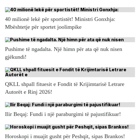
40 milionë lekë për sportistët! Ministri Gonxhja:
Mbështetje për sportet joolimpike
Pushime të ngadalta. Një himn për ata që nuk nisen
gjëkundi!
QKLL shpall fituesit e Fondit të Krijimtarisë Letrare
Autorët e Rinj 2026!
Ilir Beqaj: Fundi i një paraburgimi të pajustifikuar!
Horoskopi i muajit gusht për Peshqit, sipas Brankos!