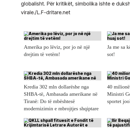
globalisht. Për kritikët, simbolika ishte e duks
virale./L.F-dritare.net
Amerika po lëviz, por jo në një
Ja me sa 
drejtim të vetëm!
sot!
Kredia 302 mln dollarëshe nga
40 milionë 
SHBA-të, Ambasada amerikane në
Ministri G
Tiranë: Do të mbështesë
sportet jo
modernizimin e mbrojtjes shqiptare