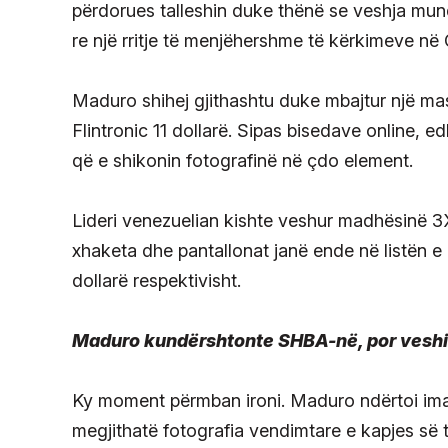
përdorues talleshin duke thënë se veshja mund
re një rritje të menjëhershme të kërkimeve në
Maduro shihej gjithashtu duke mbajtur një m
Flintronic 11 dollarë. Sipas bisedave online, 
që e shikonin fotografinë në çdo element.
Lideri venezuelian kishte veshur madhësinë 3X
xhaketa dhe pantallonat janë ende në listën 
dollarë respektivisht.
Maduro kundërshtonte SHBA-në, por veshi
Ky moment përmban ironi. Maduro ndërtoi imaz
megjithatë fotografia vendimtare e kapjes së 