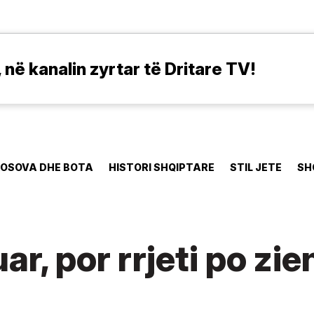
në kanalin zyrtar të Dritare TV!
OSOVA DHE BOTA
HISTORI SHQIPTARE
STIL JETE
SH
ar, por rrjeti po zie