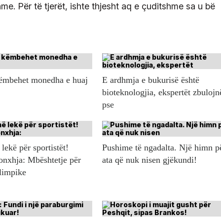
hme. Për të tjerët, ishte thjesht aq e çuditshme sa u bë
këmbehet monedha e huaj
E ardhmja e bukurisë është
bioteknologjia, ekspertët zbulojn
pse
lekë për sportistët!
Pushime të ngadalta. Një himn p
onxhja: Mbështetje për
ata që nuk nisen gjëkundi!
olimpike