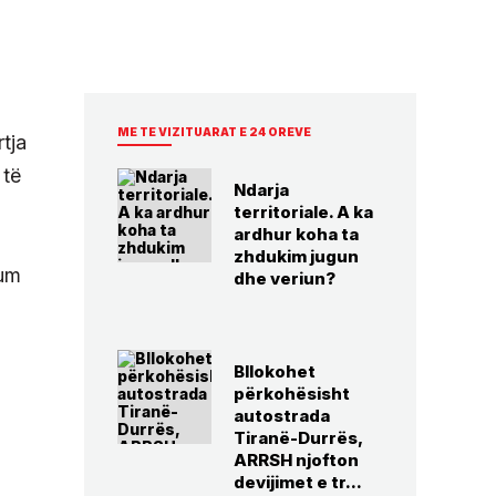
ME TE VIZITUARAT E 24 OREVE
tja
 të
Ndarja
territoriale. A ka
ardhur koha ta
zhdukim jugun
tum
dhe veriun?
Bllokohet
përkohësisht
autostrada
Tiranë-Durrës,
ARRSH njofton
devijimet e tr...