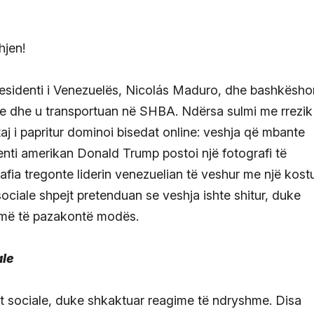
residenti i Venezuelës, Nicolás Maduro, dhe bashkëshor
kane dhe u transportuan në SHBA. Ndërsa sulmi me rrezik
taj i papritur dominoi bisedat online: veshja që mbante
nti amerikan Donald Trump postoi një fotografi të
fia tregonte liderin venezuelian të veshur me një kos
ociale shpejt pretenduan se veshja ishte shitur, duke
temë të pazakontë modës.
ale
at sociale, duke shkaktuar reagime të ndryshme. Disa