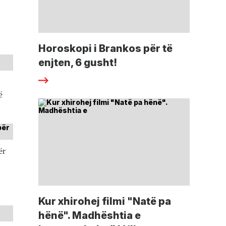
Horoskopi i Brankos për të
enjten, 6 gusht!
ë
ër
Kur xhirohej filmi "Natë pa
hënë". Madhështia e