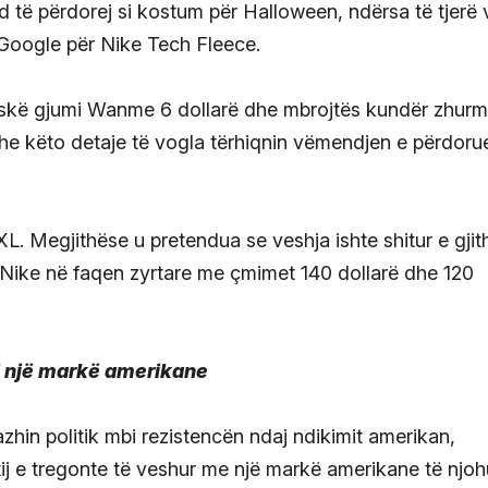
 të përdorej si kostum për Halloween, ndërsa të tjerë
 Google për Nike Tech Fleece.
askë gjumi Wanme 6 dollarë dhe mbrojtës kundër zhur
edhe këto detaje të vogla tërhiqnin vëmendjen e përdor
L. Megjithëse u pretendua se veshja ishte shitur e gjit
e Nike në faqen zyrtare me çmimet 140 dollarë dhe 120
 një markë amerikane
hin politik mbi rezistencën ndaj ndikimit amerikan,
tij e tregonte të veshur me një markë amerikane të njoh