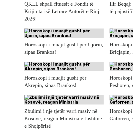
QKLL shpall fituesit e Fondit të
Ilir Beqaj:
Krijimtarisë Letrare Autorët e Rinj
të pajustif
2026!
Horoskopi i muajit gusht për Ujorin,
Horoskopi 
sipas Brankos!
Bricjapin,
Horoskopi i muajit gusht për
Horoskopi 
Akrepin, sipas Brankos!
Peshoren, 
Zbulimi i një tjetër varri masiv në
Horoskopi 
Kosovë, reagon Ministria e Jashtme
Gaforren, 
e Shqipërisë