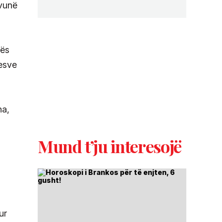
 vunë
mës
uesve
ha,
Mund t’ju interesojë
ur