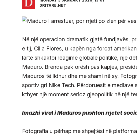
MONDAY 5 JANUARY 2026, 13:01
DRITARE.NET
Në një operacion dramatik gjatë fundjavës, p
e tij, Cilia Flores, u kapën nga forcat ameri
lartë shkaktoi reagime globale politike, një de
Maduro. Brenda pak orësh pas kapjes, preside
Maduros të lidhur dhe me shami në sy. Fotogra
sportiv gri Nike Tech. Përdoruesit e mediave s
kthyer një moment serioz gjeopolitik në një 
Imazhi viral i Maduros pushton rrjetet soci
Fotografia u përhap me shpejtësi në platform