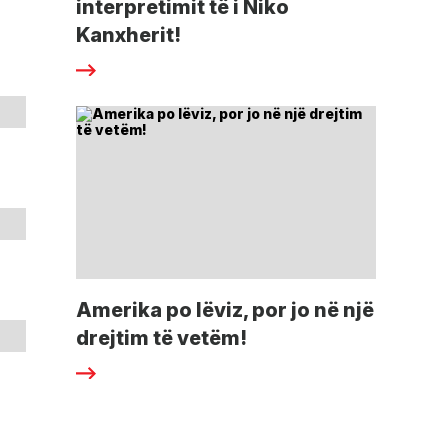
interpretimit të i Niko
Kanxherit!
Amerika po lëviz, por jo në një
drejtim të vetëm!