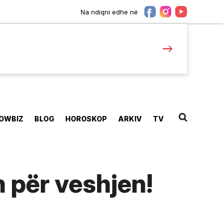
Na ndiqni edhe në
OWBIZ
BLOG
HOROSKOP
ARKIV
TV
n për veshjen!