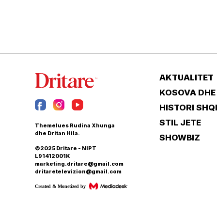
AKTUALITET
KOSOVA DHE
HISTORI SHQ
STIL JETE
Themelues Rudina Xhunga
dhe Dritan Hila.
SHOWBIZ
©2025 Dritare - NIPT
L91412001K
marketing.dritare@gmail.com
dritaretelevizion@gmail.com
Created & Monetized by