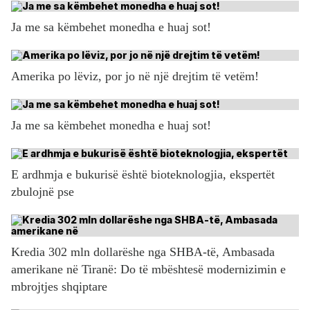
Ja me sa këmbehet monedha e huaj sot!
Amerika po lëviz, por jo në një drejtim të vetëm!
Ja me sa këmbehet monedha e huaj sot!
E ardhmja e bukurisë është bioteknologjia, ekspertët
zbulojnë pse
Kredia 302 mln dollarëshe nga SHBA-të, Ambasada
amerikane në Tiranë: Do të mbështesë modernizimin e
mbrojtjes shqiptare