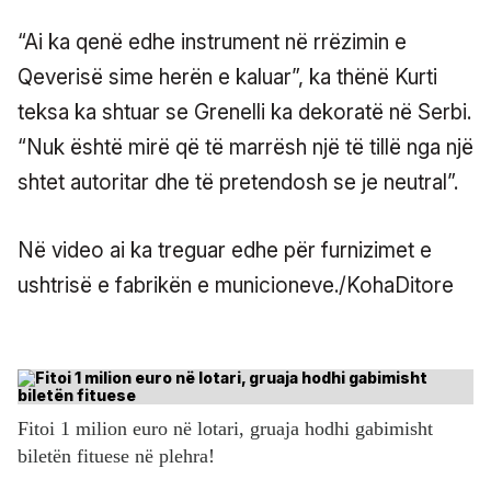
“Ai ka qenë edhe instrument në rrëzimin e
Qeverisë sime herën e kaluar”, ka thënë Kurti
teksa ka shtuar se Grenelli ka dekoratë në Serbi.
“Nuk është mirë që të marrësh një të tillë nga një
shtet autoritar dhe të pretendosh se je neutral”.
Në video ai ka treguar edhe për furnizimet e
ushtrisë e fabrikën e municioneve./KohaDitore
Fitoi 1 milion euro në lotari, gruaja hodhi gabimisht
biletën fituese në plehra!