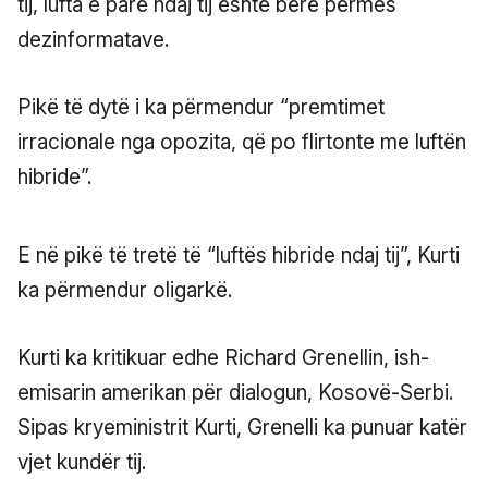
tij, lufta e parë ndaj tij është bërë përmes
dezinformatave.
Pikë të dytë i ka përmendur “premtimet
irracionale nga opozita, që po flirtonte me luftën
hibride”.
E në pikë të tretë të “luftës hibride ndaj tij”, Kurti
ka përmendur oligarkë.
Kurti ka kritikuar edhe Richard Grenellin, ish-
emisarin amerikan për dialogun, Kosovë-Serbi.
Sipas kryeministrit Kurti, Grenelli ka punuar katër
vjet kundër tij.