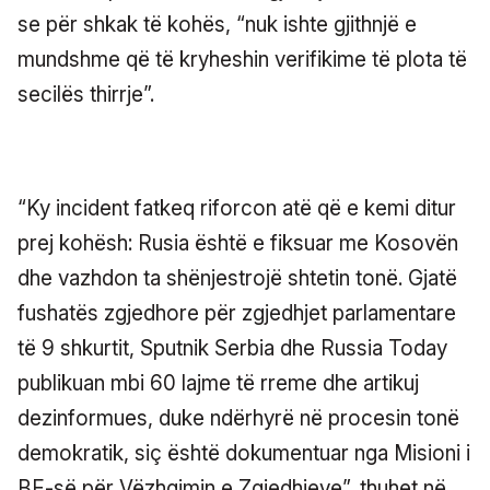
se për shkak të kohës, “nuk ishte gjithnjë e
mundshme që të kryheshin verifikime të plota të
secilës thirrje”.
“Ky incident fatkeq riforcon atë që e kemi ditur
prej kohësh: Rusia është e fiksuar me Kosovën
dhe vazhdon ta shënjestrojë shtetin tonë. Gjatë
fushatës zgjedhore për zgjedhjet parlamentare
të 9 shkurtit, Sputnik Serbia dhe Russia Today
publikuan mbi 60 lajme të rreme dhe artikuj
dezinformues, duke ndërhyrë në procesin tonë
demokratik, siç është dokumentuar nga Misioni i
BE-së për Vëzhgimin e Zgjedhjeve”, thuhet në