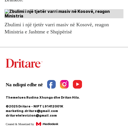
Zbulimi i një tjetër varri masiv në Kosovë, reagon
Ministria e Jashtme e Shqipërisë
Themelues Rudina Xhunga dhe Dritan Hila.
©2025 Dritare - NIPT L91412001K
marketing.dritare@gmail.com
dritaretelevizion@gmail.com
Created & Monetized by