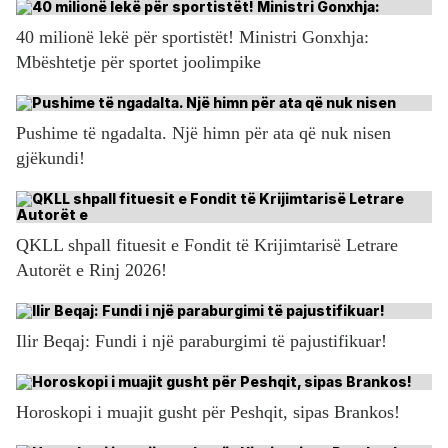
40 milionë lekë për sportistët! Ministri Gonxhja:
Mbështetje për sportet joolimpike
Pushime të ngadalta. Një himn për ata që nuk nisen
gjëkundi!
QKLL shpall fituesit e Fondit të Krijimtarisë Letrare
Autorët e Rinj 2026!
Ilir Beqaj: Fundi i një paraburgimi të pajustifikuar!
Horoskopi i muajit gusht për Peshqit, sipas Brankos!