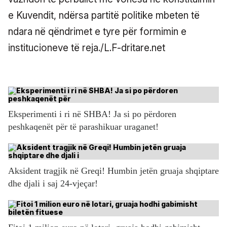
e Kuvendit, ndërsa partitë politike mbeten të
ndara në qëndrimet e tyre për formimin e
institucioneve të reja./L.F-dritare.net
Eksperimenti i ri në SHBA! Ja si po përdoren
peshkaqenët për të parashikuar uraganet!
Aksident tragjik në Greqi! Humbin jetën gruaja shqiptare
dhe djali i saj 24-vjeçar!