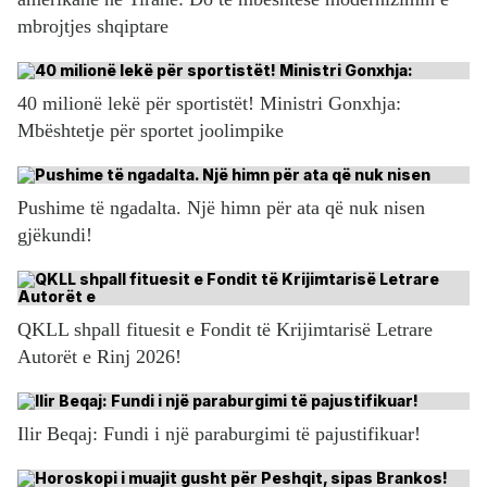
mbrojtjes shqiptare
40 milionë lekë për sportistët! Ministri Gonxhja:
Mbështetje për sportet joolimpike
Pushime të ngadalta. Një himn për ata që nuk nisen
gjëkundi!
QKLL shpall fituesit e Fondit të Krijimtarisë Letrare
Autorët e Rinj 2026!
Ilir Beqaj: Fundi i një paraburgimi të pajustifikuar!