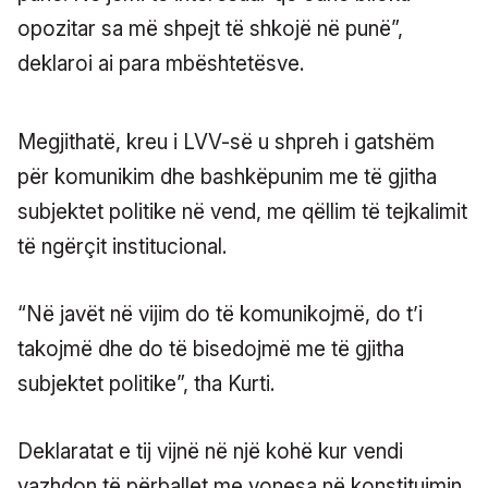
opozitar sa më shpejt të shkojë në punë”,
deklaroi ai para mbështetësve.
Megjithatë, kreu i LVV-së u shpreh i gatshëm
për komunikim dhe bashkëpunim me të gjitha
subjektet politike në vend, me qëllim të tejkalimit
të ngërçit institucional.
“Në javët në vijim do të komunikojmë, do t’i
takojmë dhe do të bisedojmë me të gjitha
subjektet politike”, tha Kurti.
Deklaratat e tij vijnë në një kohë kur vendi
vazhdon të përballet me vonesa në konstituimin