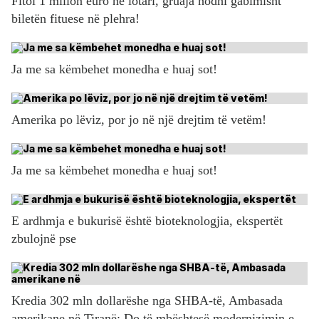
Fitoi 1 milion euro në lotari, gruaja hodhi gabimisht
biletën fituese në plehra!
Ja me sa këmbehet monedha e huaj sot!
Amerika po lëviz, por jo në një drejtim të vetëm!
Ja me sa këmbehet monedha e huaj sot!
E ardhmja e bukurisë është bioteknologjia, ekspertët
zbulojnë pse
Kredia 302 mln dollarëshe nga SHBA-të, Ambasada
amerikane në Tiranë: Do të mbështesë modernizimin e