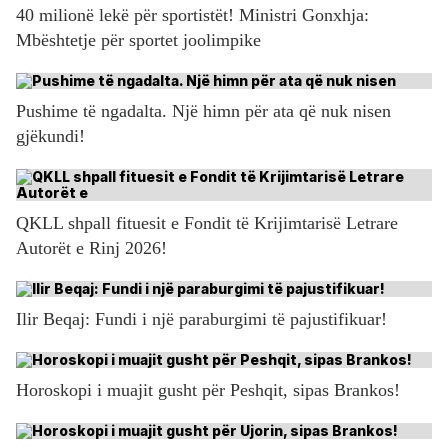
40 milionë lekë për sportistët! Ministri Gonxhja:
Mbështetje për sportet joolimpike
Pushime të ngadalta. Një himn për ata që nuk nisen
gjëkundi!
QKLL shpall fituesit e Fondit të Krijimtarisë Letrare
Autorët e Rinj 2026!
Ilir Beqaj: Fundi i një paraburgimi të pajustifikuar!
Horoskopi i muajit gusht për Peshqit, sipas Brankos!