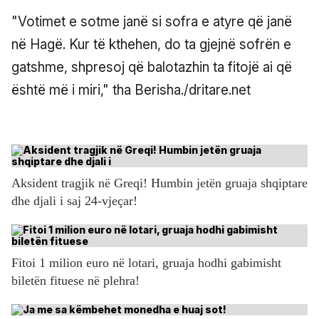
"Votimet e sotme janë si sofra e atyre që janë
në Hagë. Kur të kthehen, do ta gjejnë sofrën e
gatshme, shpresoj që balotazhin ta fitojë ai që
është më i miri," tha Berisha./dritare.net
Aksident tragjik në Greqi! Humbin jetën gruaja shqiptare
dhe djali i saj 24-vjeçar!
Fitoi 1 milion euro në lotari, gruaja hodhi gabimisht
biletën fituese në plehra!