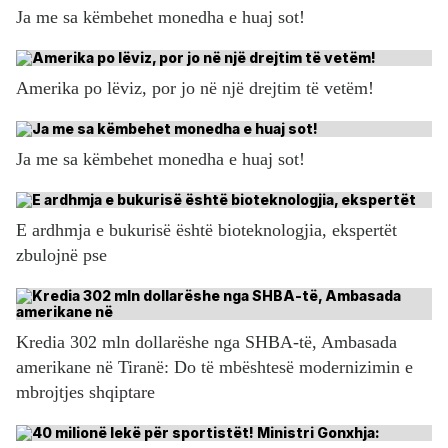
Ja me sa këmbehet monedha e huaj sot!
Amerika po lëviz, por jo në një drejtim të vetëm!
Ja me sa këmbehet monedha e huaj sot!
E ardhmja e bukurisë është bioteknologjia, ekspertët
zbulojnë pse
Kredia 302 mln dollarëshe nga SHBA-të, Ambasada
amerikane në Tiranë: Do të mbështesë modernizimin e
mbrojtjes shqiptare