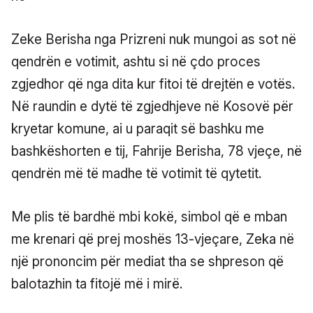
Zeke Berisha nga Prizreni nuk mungoi as sot në
qendrën e votimit, ashtu si në çdo proces
zgjedhor që nga dita kur fitoi të drejtën e votës.
Në raundin e dytë të zgjedhjeve në Kosovë për
kryetar komune, ai u paraqit së bashku me
bashkëshorten e tij, Fahrije Berisha, 78 vjeçe, në
qendrën më të madhe të votimit të qytetit.
Me plis të bardhë mbi kokë, simbol që e mban
me krenari që prej moshës 13-vjeçare, Zeka në
një prononcim për mediat tha se shpreson që
balotazhin ta fitojë më i mirë.