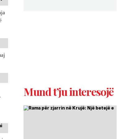
aja
ë
uaj
Mund t’ju interesojë
r