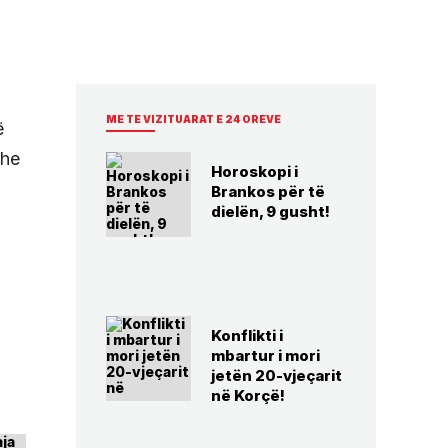
ME TE VIZITUARAT E 24 OREVE
ë
dhe
Horoskopi i
Brankos për të
dielën, 9 gusht!
Konflikti i
mbartur i mori
jetën 20-vjeçarit
në Korçë!