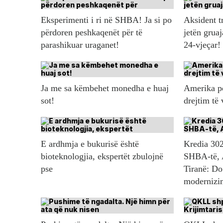
Eksperimenti i ri në SHBA! Ja si po
Aksident t
përdoren peshkaqenët për të
jetën gruaj
parashikuar uraganet!
24-vjeçar!
Ja me sa këmbehet monedha e huaj
Amerika po
sot!
drejtim të
E ardhmja e bukurisë është
Kredia 302
bioteknologjia, ekspertët zbulojnë
SHBA-të, 
pse
Tiranë: Do
modernizim