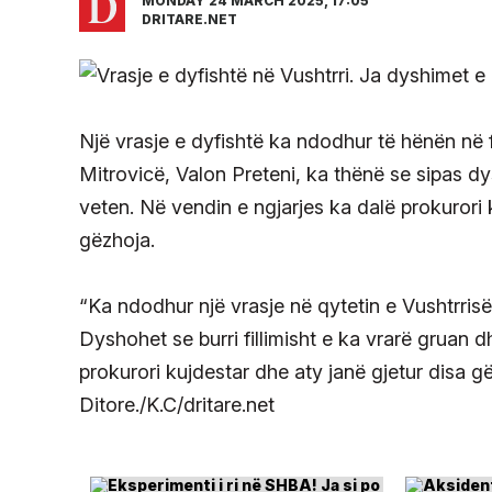
MONDAY 24 MARCH 2025, 17:05
DRITARE.NET
Një vrasje e dyfishtë ka ndodhur të hënën në 
Mitrovicë, Valon Preteni, ka thënë se sipas dy
veten. Në vendin e ngjarjes ka dalë prokurori k
gëzhoja.
“Ka ndodhur një vrasje në qytetin e Vushtrrisë
Dyshohet se burri fillimisht e ka vrarë gruan 
prokurori kujdestar dhe aty janë gjetur disa g
Ditore./K.C/dritare.net