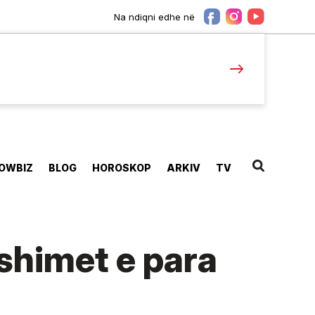
Na ndiqni edhe në
OWBIZ
BLOG
HOROSKOP
ARKIV
TV
yshimet e para