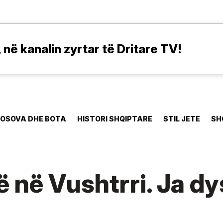
në kanalin zyrtar të Dritare TV!
OSOVA DHE BOTA
HISTORI SHQIPTARE
STIL JETE
SH
ë në Vushtrri. Ja d