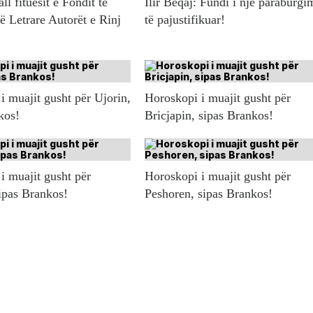
l fituesit e Fondit të
Ilir Beqaj: Fundi i një paraburgi
ë Letrare Autorët e Rinj
të pajustifikuar!
i muajit gusht për Ujorin,
Horoskopi i muajit gusht për
kos!
Bricjapin, sipas Brankos!
i muajit gusht për
Horoskopi i muajit gusht për
ipas Brankos!
Peshoren, sipas Brankos!