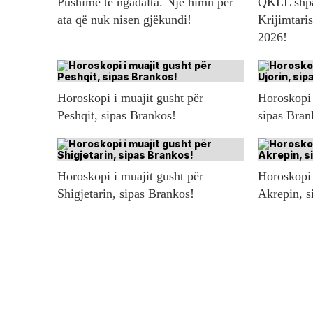
Pushime të ngadalta. Një himn për
QKLL shpal
ata që nuk nisen gjëkundi!
Krijimtaris
2026!
Horoskopi i muajit gusht për
Horoskopi 
Peshqit, sipas Brankos!
sipas Bran
Horoskopi i muajit gusht për
Horoskopi 
Shigjetarin, sipas Brankos!
Akrepin, s