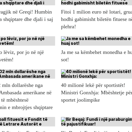
ragjik në Greqi! Humbin
Fitoi 1 milion euro në lotari, gru
a shqiptare dhe djali i saj
hodhi gabimisht biletën fituese n
plehra!
 lëviz, por jo në një
Ja me sa këmbehet monedha e h
 vetëm!
sot!
 mln dollarëshe nga
40 milionë lekë për sportistët!
Ambasada amerikane në
Ministri Gonxhja: Mbështetje pë
 të mbështesë
sportet joolimpike
in e mbrojtjes shqiptare