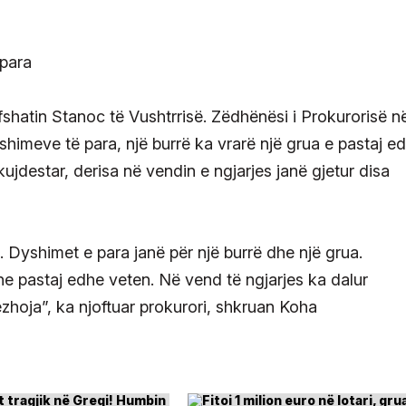
fshatin Stanoc të Vushtrrisë. Zëdhënësi i Prokurorisë n
shimeve të para, një burrë ka vrarë një grua e pastaj e
ujdestar, derisa në vendin e ngjarjes janë gjetur disa
. Dyshimet e para janë për një burrë dhe një grua.
dhe pastaj edhe veten. Në vend të ngjarjes ka dalur
ëzhoja”, ka njoftuar prokurori, shkruan Koha