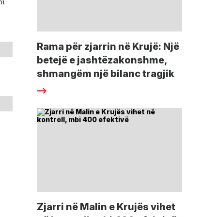
mi
Rama për zjarrin në Krujë: Një
betejë e jashtëzakonshme,
shmangëm një bilanc tragjik
Zjarri në Malin e Krujës vihet