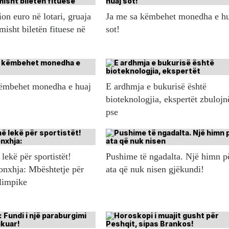
ion euro në lotari, gruaja
Ja me sa këmbehet monedha e h
misht biletën fituese në
sot!
këmbehet monedha e huaj
E ardhmja e bukurisë është
bioteknologjia, ekspertët zbulojn
pse
lekë për sportistët!
Pushime të ngadalta. Një himn p
onxhja: Mbështetje për
ata që nuk nisen gjëkundi!
olimpike