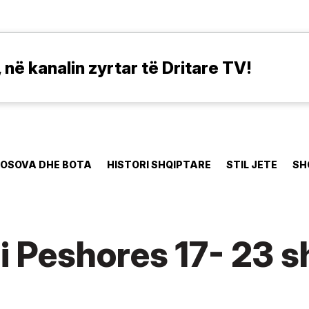
në kanalin zyrtar të Dritare TV!
OSOVA DHE BOTA
HISTORI SHQIPTARE
STIL JETE
SH
 i Peshores 17- 23 