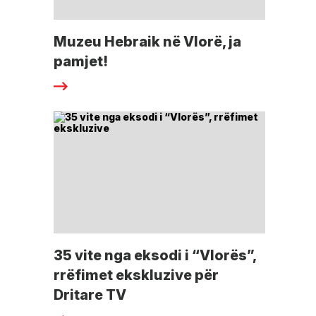
Muzeu Hebraik në Vlorë, ja
pamjet!
35 vite nga eksodi i “Vlorës”,
rrëfimet ekskluzive për
Dritare TV