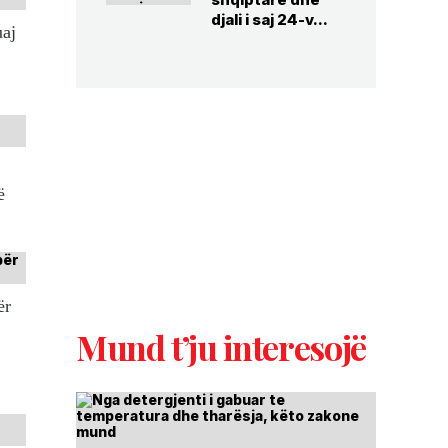
djali i saj 24-v...
uaj
ë
ër
Mund t’ju interesojë