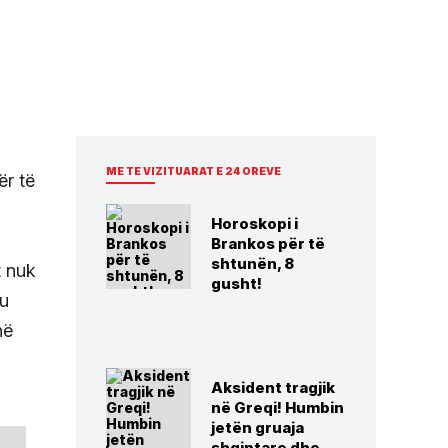
ME TE VIZITUARAT E 24 OREVE
ër të
Horoskopi i
Brankos për të
shtunën, 8
t nuk
gusht!
iu
në
Aksident tragjik
në Greqi! Humbin
jetën gruaja
shqiptare dhe