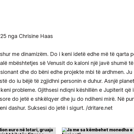
bushur me dinamizëm. Do i keni idetë edhe më të qarta p
 falë mbështetjes së Venusit do kaloni një javë shumë të
asionant dhe do bëni edhe projekte mbi të ardhmen. Ju
stë do iu bëjë të zgjidhni personin e duhur. Asnjë plane
keni probleme. Gjithsesi ndiqni këshillën e Jupiterit që 
sore do jetë e shkëlqyer dhe ju do ndiheni mirë. Në pu
i dashur. Suksesi do jetë i sigurt. /dritare.net