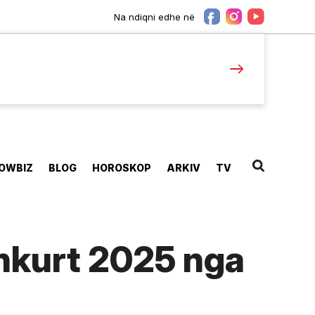
Na ndiqni edhe në
OWBIZ
BLOG
HOROSKOP
ARKIV
TV
shkurt 2025 nga