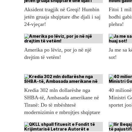
Aksident tragjik në Greqi! Humbin
Fitoi 1 mil
jetën gruaja shqiptare dhe djali i saj
hodhi gabi
24-vjeçar!
plehra!
Amerika po lëviz, por jo në një
Ja me sa 
drejtim të vetëm!
sot!
Kredia 302 mln dollarëshe nga
40 milionë 
SHBA-të, Ambasada amerikane në
Ministri G
Tiranë: Do të mbështesë
sportet jo
modernizimin e mbrojtjes shqiptare