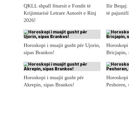
QKLL shpall fituesit e Fondit të
Ilir Beqaj:
Krijimtarisë Letrare Autorët e Rinj
të pajustif
2026!
Horoskopi i muajit gusht për Ujorin,
Horoskopi 
sipas Brankos!
Bricjapin,
Horoskopi i muajit gusht për
Horoskopi 
Akrepin, sipas Brankos!
Peshoren, 