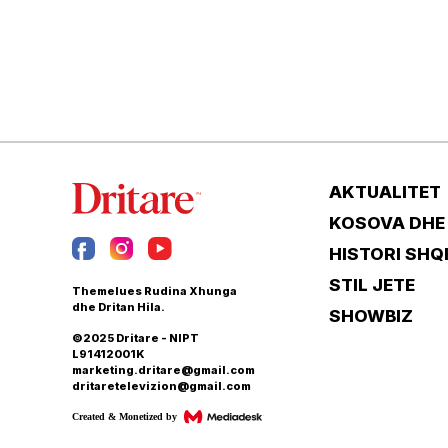
AKTUALITET
KOSOVA DHE
HISTORI SHQ
STIL JETE
Themelues Rudina Xhunga
dhe Dritan Hila.
SHOWBIZ
©2025 Dritare - NIPT
L91412001K
marketing.dritare@gmail.com
dritaretelevizion@gmail.com
Created & Monetized by