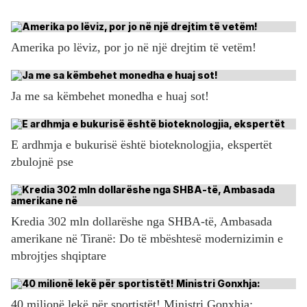
Amerika po lëviz, por jo në një drejtim të vetëm!
Ja me sa këmbehet monedha e huaj sot!
E ardhmja e bukurisë është bioteknologjia, ekspertët
zbulojnë pse
Kredia 302 mln dollarëshe nga SHBA-të, Ambasada
amerikane në Tiranë: Do të mbështesë modernizimin e
mbrojtjes shqiptare
40 milionë lekë për sportistët! Ministri Gonxhja: