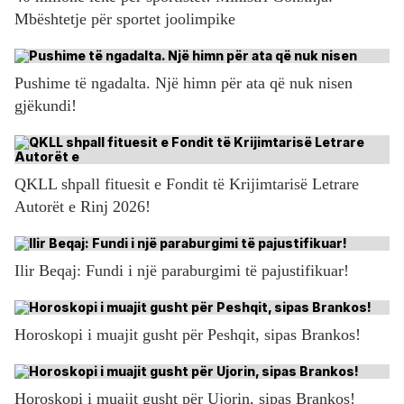
Mbështetje për sportet joolimpike
Pushime të ngadalta. Një himn për ata që nuk nisen
gjëkundi!
QKLL shpall fituesit e Fondit të Krijimtarisë Letrare
Autorët e Rinj 2026!
Ilir Beqaj: Fundi i një paraburgimi të pajustifikuar!
Horoskopi i muajit gusht për Peshqit, sipas Brankos!
Horoskopi i muajit gusht për Ujorin, sipas Brankos!