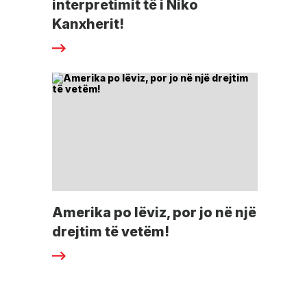
interpretimit të i Niko
Kanxherit!
Amerika po lëviz, por jo në një
drejtim të vetëm!