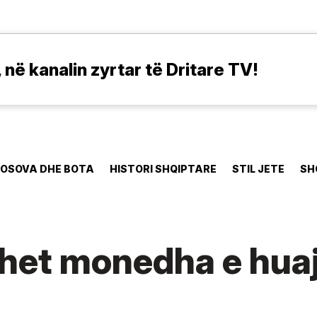
në kanalin zyrtar të Dritare TV!
OSOVA DHE BOTA
HISTORI SHQIPTARE
STIL JETE
SH
het monedha e huaj