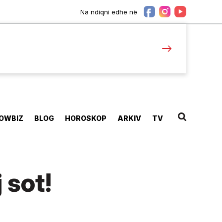
Na ndiqni edhe në
OWBIZ
BLOG
HOROSKOP
ARKIV
TV
 sot!