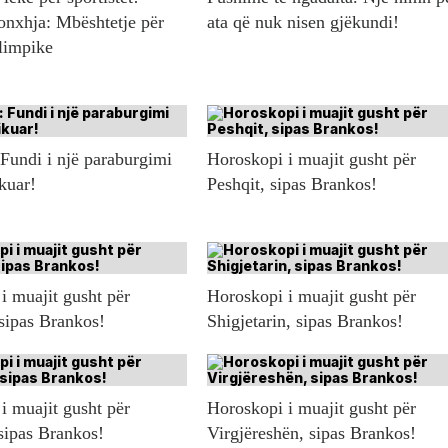
onxhja: Mbështetje për
ata që nuk nisen gjëkundi!
olimpike
 Fundi i një paraburgimi
Horoskopi i muajit gusht për
ikuar!
Peshqit, sipas Brankos!
i muajit gusht për
Horoskopi i muajit gusht për
 sipas Brankos!
Shigjetarin, sipas Brankos!
i muajit gusht për
Horoskopi i muajit gusht për
sipas Brankos!
Virgjëreshën, sipas Brankos!