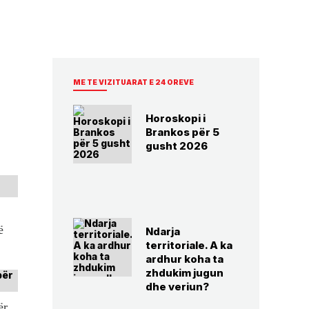
ME TE VIZITUARAT E 24 OREVE
Horoskopi i
Brankos për 5
gusht 2026
ë
Ndarja
territoriale. A ka
ardhur koha ta
zhdukim jugun
dhe veriun?
ër