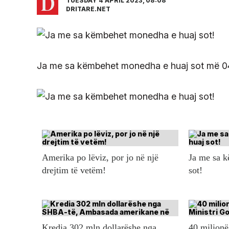
TUESDAY 4 APRIL 2023, 08:08
DRITARE.NET
Ja me sa këmbehet monedha e huaj sot më 04
Amerika po lëviz, por jo në një
Ja me sa 
drejtim të vetëm!
sot!
Kredia 302 mln dollarëshe nga
40 milionë 