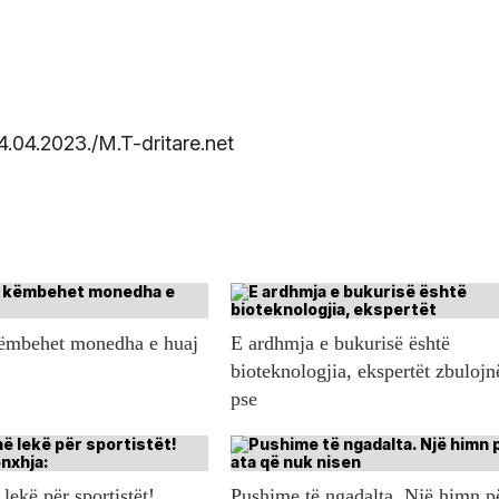
.04.2023./M.T-dritare.net
këmbehet monedha e huaj
E ardhmja e bukurisë është
bioteknologjia, ekspertët zbulojn
pse
lekë për sportistët!
Pushime të ngadalta. Një himn p