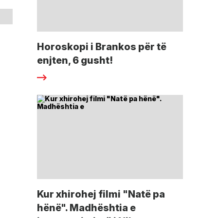
Horoskopi i Brankos për të
enjten, 6 gusht!
Kur xhirohej filmi "Natë pa
hënë". Madhështia e