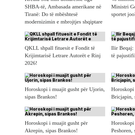
SHBA-të, Ambasada amerikane në
Ministri G
Tiranë: Do të mbështesë
sportet jo
modernizimin e mbrojtjes shqiptare
QKLL shpall fituesit e Fondit të
Ilir Beqaj:
Krijimtarisë Letrare Autorët e Rinj
të pajustif
2026!
Horoskopi i muajit gusht për Ujorin,
Horoskopi 
sipas Brankos!
Bricjapin,
Horoskopi i muajit gusht për
Horoskopi 
Akrepin, sipas Brankos!
Peshoren, 