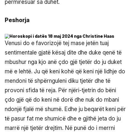
përmirësuar sa duhet.
Peshorja
Venusi do e favorizojë tej mase jetën tuaj
sentimentale gjatë kësaj dite dhe duke qenë të
mbushur nga kjo anë çdo gjë tjetër do ju duket
më e lehtë. Ju që keni kohë që keni një lidhje do
mendoni të shpërnguleni diku tjetër dhe të
provoni sfida të reja. Për njëri-tjetrin do bëni
çdo gjë që do keni në dorë dhe nuk do mbani
ndonjë fjalë më shumë. Edhe ju beqarët keni për
të pasur fat me shumicë dhe e gjithë jeta do ju
marrë një tjetër drejtim. Në punë do i merrni