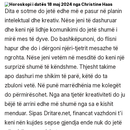
Dita e sotme do jetë edhe më e pasur në planin
intelektual dhe kreativ. Nëse jeni të dashuruar
dhe keni një lidhje komunikimi do jetë shumë i
mirë mes të dyve. Do bashkëpunoni, do flisni
hapur dhe do i dërgoni njëri-tjetrit mesazhe të
ngrohta. Nëse jeni vetëm në mesditë do keni një
surprizë shumë të këndshme. Thjesht takime
apo dashuri me shikim të parë, këtë do ta
zbuloni vetë. Në punë marrëdhënia me kolegët
do përmirësohet. Nga ana tjetër kreativiteti do ju
bëjë të arrini edhe më shumë nga sa e kishit
menduar. Sipas Dritare.net, financat vazhdoni t'i
keni nën kujdes sepse gjendja ende nuk do jetë