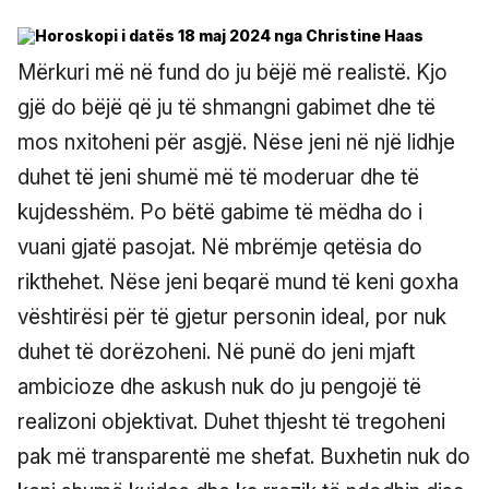
Mërkuri më në fund do ju bëjë më realistë. Kjo
gjë do bëjë që ju të shmangni gabimet dhe të
mos nxitoheni për asgjë. Nëse jeni në një lidhje
duhet të jeni shumë më të moderuar dhe të
kujdesshëm. Po bëtë gabime të mëdha do i
vuani gjatë pasojat. Në mbrëmje qetësia do
rikthehet. Nëse jeni beqarë mund të keni goxha
vështirësi për të gjetur personin ideal, por nuk
duhet të dorëzoheni. Në punë do jeni mjaft
ambicioze dhe askush nuk do ju pengojë të
realizoni objektivat. Duhet thjesht të tregoheni
pak më transparentë me shefat. Buxhetin nuk do