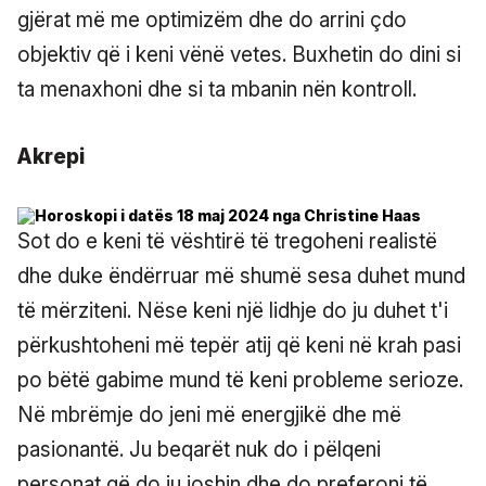
gjërat më me optimizëm dhe do arrini çdo
objektiv që i keni vënë vetes. Buxhetin do dini si
ta menaxhoni dhe si ta mbanin nën kontroll.
Akrepi
Sot do e keni të vështirë të tregoheni realistë
dhe duke ëndërruar më shumë sesa duhet mund
të mërziteni. Nëse keni një lidhje do ju duhet t'i
përkushtoheni më tepër atij që keni në krah pasi
po bëtë gabime mund të keni probleme serioze.
Në mbrëmje do jeni më energjikë dhe më
pasionantë. Ju beqarët nuk do i pëlqeni
personat që do iu joshin dhe do preferoni të