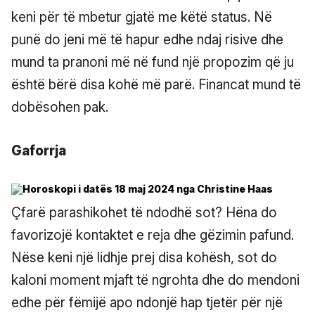
keni për të mbetur gjatë me këtë status. Në
punë do jeni më të hapur edhe ndaj risive dhe
mund ta pranoni më në fund një propozim që ju
është bërë disa kohë më parë. Financat mund të
dobësohen pak.
Gaforrja
Çfarë parashikohet të ndodhë sot? Hëna do
favorizojë kontaktet e reja dhe gëzimin pafund.
Nëse keni një lidhje prej disa kohësh, sot do
kaloni moment mjaft të ngrohta dhe do mendoni
edhe për fëmijë apo ndonjë hap tjetër për një