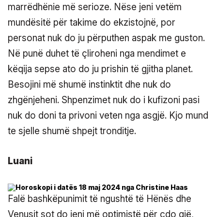
marrëdhënie më serioze. Nëse jeni vetëm
mundësitë për takime do ekzistojnë, por
personat nuk do ju përputhen aspak me guston.
Në punë duhet të çliroheni nga mendimet e
këqija sepse ato do ju prishin të gjitha planet.
Besojini më shumë instinktit dhe nuk do
zhgënjeheni. Shpenzimet nuk do i kufizoni pasi
nuk do doni ta privoni veten nga asgjë. Kjo mund
te sjelle shumë shpejt tronditje.
Luani
Falë bashkëpunimit të ngushtë të Hënës dhe
Venusit sot do jeni më optimistë për çdo gjë,