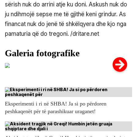
sërish nuk do arrini atje ku doni. Askush nuk do
ju ndihmojë sepse me të gjithë keni grindur. As
financat nuk do jenë të shkëlqyera dhe kjo nga
pamaturia që do tregoni. /dritare.net
Eksperimenti i ri në SHBA! Ja si po përdoren
peshkaqenët për të parashikuar uraganet!