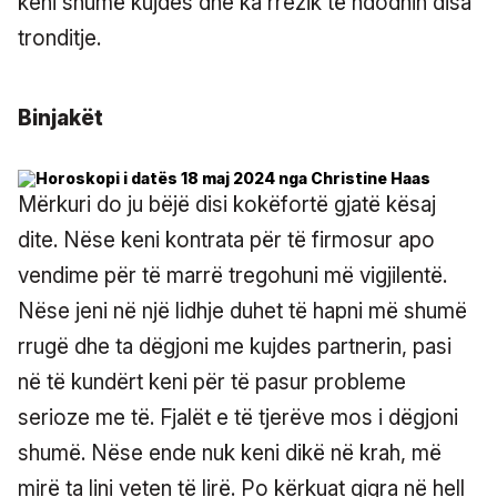
keni shumë kujdes dhe ka rrezik të ndodhin disa
tronditje.
Binjakët
Mërkuri do ju bëjë disi kokëfortë gjatë kësaj
dite. Nëse keni kontrata për të firmosur apo
vendime për të marrë tregohuni më vigjilentë.
Nëse jeni në një lidhje duhet të hapni më shumë
rrugë dhe ta dëgjoni me kujdes partnerin, pasi
në të kundërt keni për të pasur probleme
serioze me të. Fjalët e të tjerëve mos i dëgjoni
shumë. Nëse ende nuk keni dikë në krah, më
mirë ta lini veten të lirë. Po kërkuat qiqra në hell