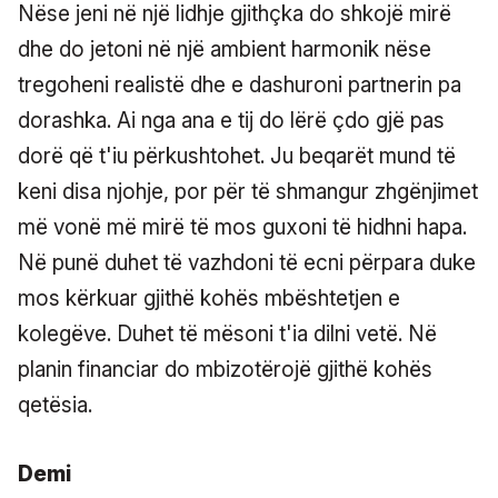
Nëse jeni në një lidhje gjithçka do shkojë mirë
dhe do jetoni në një ambient harmonik nëse
tregoheni realistë dhe e dashuroni partnerin pa
dorashka. Ai nga ana e tij do lërë çdo gjë pas
dorë që t'iu përkushtohet. Ju beqarët mund të
keni disa njohje, por për të shmangur zhgënjimet
më vonë më mirë të mos guxoni të hidhni hapa.
Në punë duhet të vazhdoni të ecni përpara duke
mos kërkuar gjithë kohës mbështetjen e
kolegëve. Duhet të mësoni t'ia dilni vetë. Në
planin financiar do mbizotërojë gjithë kohës
qetësia.
Demi