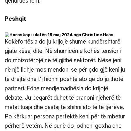
qëndrueshëm.
Peshqit
Kokëfortësia do ju krijojë shumë kundërshtarë
gjatë kësaj dite. Në shumicën e kohës tensioni
do mbizotërojë në të gjithë sektorët. Nëse jeni
në një lidhje mos mendoni se për çdo gjë keni ju
të drejtë dhe t'i hidhni poshtë ato që do ju thotë
partneri. Edhe mendjemadhësia do krijojë
debate. Ju beqarët duhet të pranoni njëherë të
metat tuaja dhe pastaj të shihni ato të të tjerëve.
Po kërkuar persona perfektë keni për të mbetur
përherë vetëm. Në punë do lodheni goxha dhe