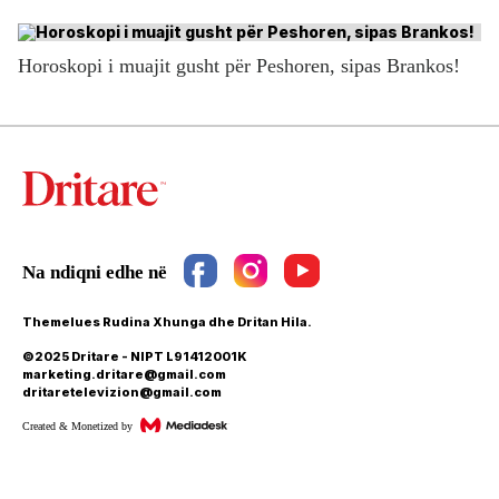
Horoskopi i muajit gusht për Peshoren, sipas Brankos!
Themelues Rudina Xhunga dhe Dritan Hila.
©2025 Dritare - NIPT L91412001K
marketing.dritare@gmail.com
dritaretelevizion@gmail.com
Created & Monetized by