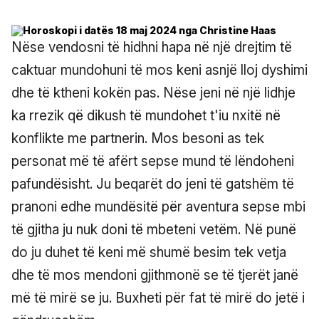
Nëse vendosni të hidhni hapa në një drejtim të
caktuar mundohuni të mos keni asnjë lloj dyshimi
dhe të ktheni kokën pas. Nëse jeni në një lidhje
ka rrezik që dikush të mundohet t'iu nxitë në
konflikte me partnerin. Mos besoni as tek
personat më të afërt sepse mund të lëndoheni
pafundësisht. Ju beqarët do jeni të gatshëm të
pranoni edhe mundësitë për aventura sepse mbi
të gjitha ju nuk doni të mbeteni vetëm. Në punë
do ju duhet të keni më shumë besim tek vetja
dhe të mos mendoni gjithmonë se të tjerët janë
më të mirë se ju. Buxheti për fat të mirë do jetë i