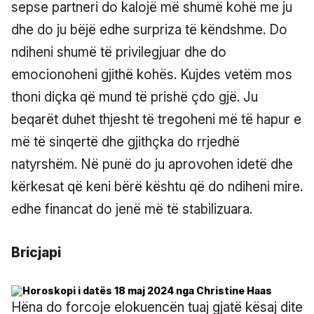
sepse partneri do kalojë më shumë kohë me ju
dhe do ju bëjë edhe surpriza të këndshme. Do
ndiheni shumë të privilegjuar dhe do
emocionoheni gjithë kohës. Kujdes vetëm mos
thoni diçka që mund të prishë çdo gjë. Ju
beqarët duhet thjesht të tregoheni më të hapur e
më të sinqertë dhe gjithçka do rrjedhë
natyrshëm. Në punë do ju aprovohen idetë dhe
kërkesat që keni bërë kështu që do ndiheni mire.
edhe financat do jenë më të stabilizuara.
Bricjapi
Hëna do forcoje elokuencën tuaj gjatë kësaj dite