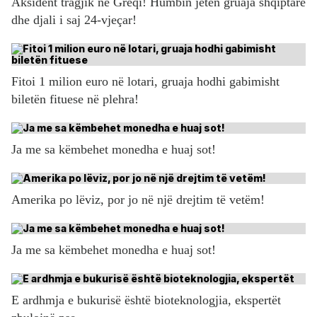
Aksident tragjik në Greqi! Humbin jetën gruaja shqiptare
dhe djali i saj 24-vjeçar!
Fitoi 1 milion euro në lotari, gruaja hodhi gabimisht
biletën fituese në plehra!
Ja me sa këmbehet monedha e huaj sot!
Amerika po lëviz, por jo në një drejtim të vetëm!
Ja me sa këmbehet monedha e huaj sot!
E ardhmja e bukurisë është bioteknologjia, ekspertët