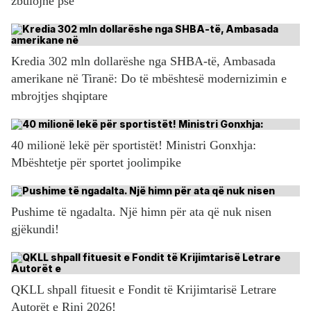
zbulojnë pse
Kredia 302 mln dollarëshe nga SHBA-të, Ambasada
amerikane në Tiranë: Do të mbështesë modernizimin e
mbrojtjes shqiptare
40 milionë lekë për sportistët! Ministri Gonxhja:
Mbështetje për sportet joolimpike
Pushime të ngadalta. Një himn për ata që nuk nisen
gjëkundi!
QKLL shpall fituesit e Fondit të Krijimtarisë Letrare
Autorët e Rinj 2026!