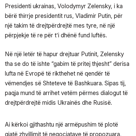
Presidenti ukrainas, Volodymyr Zelensky, i ka
bërë thirrje presidentit rus, Vladimir Putin, për
një takim të drejtpërdrejtë mes tyre, në një
përpjekje të re për t’i dhënë fund luftës.
Në një letër të hapur drejtuar Putinit, Zelensky
tha se do të ishte “gabim të pritej thjesht” derisa
lufta në Evropë të rikthehet në qendër të
vëmendjes së Shteteve të Bashkuara. Sipas tij,
paqja mund të arrihet vetëm përmes dialogut të
drejtpërdrejtë midis Ukrainës dhe Rusisë.
Ai kërkoi gjithashtu një armëpushim të plotë
gjatë zhvillimit të negociatave të propozuara,