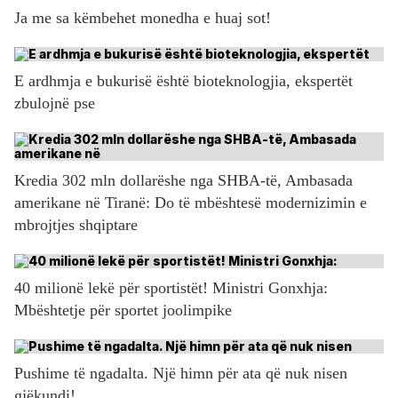
Ja me sa këmbehet monedha e huaj sot!
E ardhmja e bukurisë është bioteknologjia, ekspertët
zbulojnë pse
Kredia 302 mln dollarëshe nga SHBA-të, Ambasada
amerikane në Tiranë: Do të mbështesë modernizimin e
mbrojtjes shqiptare
40 milionë lekë për sportistët! Ministri Gonxhja:
Mbështetje për sportet joolimpike
Pushime të ngadalta. Një himn për ata që nuk nisen
gjëkundi!