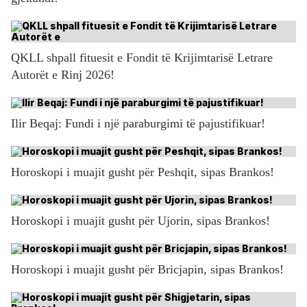
QKLL shpall fituesit e Fondit të Krijimtarisë Letrare
Autorët e Rinj 2026!
Ilir Beqaj: Fundi i një paraburgimi të pajustifikuar!
Horoskopi i muajit gusht për Peshqit, sipas Brankos!
Horoskopi i muajit gusht për Ujorin, sipas Brankos!
Horoskopi i muajit gusht për Bricjapin, sipas Brankos!