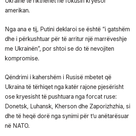
Ukrainë të rikthehet në fokusin kryesor
amerikan.
Nga ana e tij, Putini deklaroi se është “i gatshëm
dhe i përkushtuar për të arritur një marrëveshje
me Ukrainën”, por shtoi se do të nevojiten
kompromise.
Qëndrimi i kahershëm i Rusisë mbetet që
Ukraina të tërhiqet nga katër rajone pjesërisht
ose kryesisht të pushtuara nga forcat ruse:
Donetsk, Luhansk, Kherson dhe Zaporizhzhia, si
dhe të heqë dorë nga synimi për t’u anëtarësuar
në NATO.