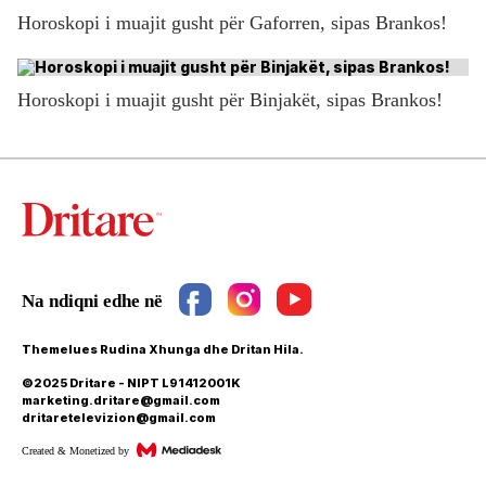
Horoskopi i muajit gusht për Gaforren, sipas Brankos!
Horoskopi i muajit gusht për Binjakët, sipas Brankos!
Themelues Rudina Xhunga dhe Dritan Hila.
©2025 Dritare - NIPT L91412001K
marketing.dritare@gmail.com
dritaretelevizion@gmail.com
Created & Monetized by