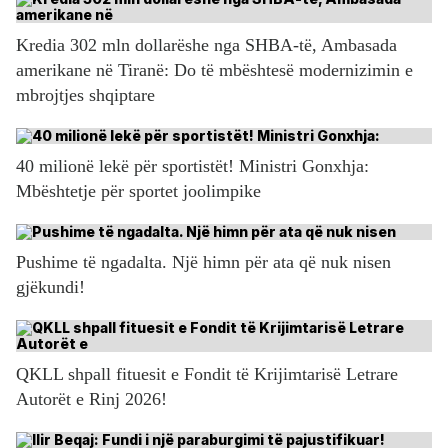
Kredia 302 mln dollarëshe nga SHBA-të, Ambasada
amerikane në Tiranë: Do të mbështesë modernizimin e
mbrojtjes shqiptare
40 milionë lekë për sportistët! Ministri Gonxhja:
Mbështetje për sportet joolimpike
Pushime të ngadalta. Një himn për ata që nuk nisen
gjëkundi!
QKLL shpall fituesit e Fondit të Krijimtarisë Letrare
Autorët e Rinj 2026!