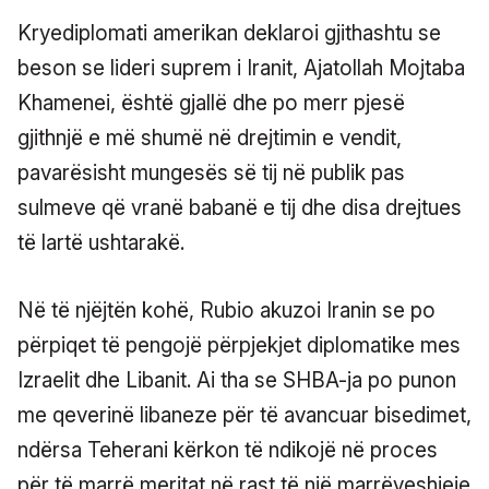
Kryediplomati amerikan deklaroi gjithashtu se
beson se lideri suprem i Iranit, Ajatollah Mojtaba
Khamenei, është gjallë dhe po merr pjesë
gjithnjë e më shumë në drejtimin e vendit,
pavarësisht mungesës së tij në publik pas
sulmeve që vranë babanë e tij dhe disa drejtues
të lartë ushtarakë.
Në të njëjtën kohë, Rubio akuzoi Iranin se po
përpiqet të pengojë përpjekjet diplomatike mes
Izraelit dhe Libanit. Ai tha se SHBA-ja po punon
me qeverinë libaneze për të avancuar bisedimet,
ndërsa Teherani kërkon të ndikojë në proces
për të marrë meritat në rast të një marrëveshjeje