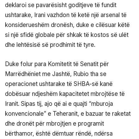
deklaroi se pavarësisht goditjeve të fundit
ushtarake, Irani vazhdon të ketë një arsenal të
konsiderueshëm dronësh, duke e cilësuar këtë
si një sfidë globale për shkak të kostos së ulët
dhe lehtësisë së prodhimit të tyre.
Duke folur para Komitetit të Senatit për
Marrëdhëniet me Jashtë, Rubio tha se
operacionet ushtarake të SHBA-së kanë
dobësuar ndjeshëm kapacitetet mbrojtëse të
Iranit. Sipas tij, ajo që ai e quajti “mburoja
konvencionale” e Teheranit, e bazuar te raketat
dhe dronët për mbrojtjen e programit
bërthamor, është dëmtuar rëndë, ndërsa