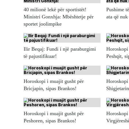
40 milionë lekë për sportistët!
Pushime të
Ministri Gonxhja: Mbështetje për
ata që nuk
sportet joolimpike
Ilir Beqaj: Fundi i një paraburgimi
Horoskopi 
të pajustifikuar!
Peshqit, s
Horoskopi i muajit gusht për
Horoskopi 
Bricjapin, sipas Brankos!
Shigjetari
Horoskopi i muajit gusht për
Horoskopi 
Peshoren, sipas Brankos!
Virgjëresh