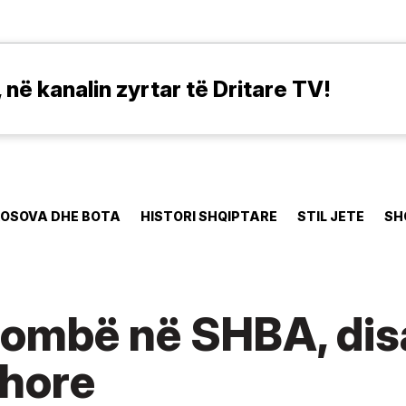
në kanalin zyrtar të Dritare TV!
OSOVA DHE BOTA
HISTORI SHQIPTARE
STIL JETE
SH
ombë në SHBA, disa
dhore