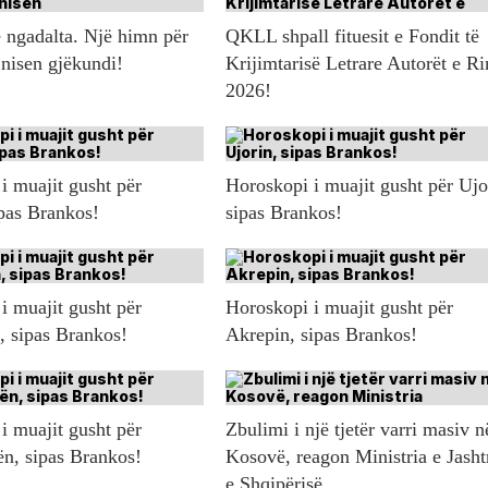
 ngadalta. Një himn për
QKLL shpall fituesit e Fondit të
 nisen gjëkundi!
Krijimtarisë Letrare Autorët e Ri
2026!
i muajit gusht për
Horoskopi i muajit gusht për Ujo
ipas Brankos!
sipas Brankos!
i muajit gusht për
Horoskopi i muajit gusht për
n, sipas Brankos!
Akrepin, sipas Brankos!
i muajit gusht për
Zbulimi i një tjetër varri masiv n
ën, sipas Brankos!
Kosovë, reagon Ministria e Jash
e Shqipërisë