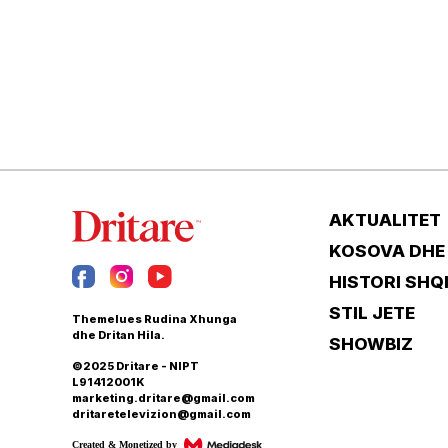
AKTUALITET
KOSOVA DHE
HISTORI SHQ
STIL JETE
Themelues Rudina Xhunga
dhe Dritan Hila.
SHOWBIZ
©2025 Dritare - NIPT
L91412001K
marketing.dritare@gmail.com
dritaretelevizion@gmail.com
Created & Monetized by