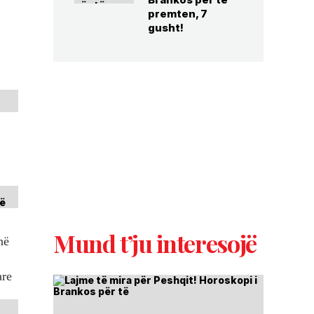
premten, 7
gusht!
Mund t’ju interesojë
në
are