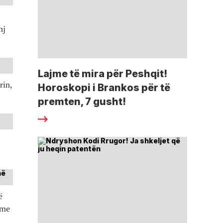
nj
Lajme të mira për Peshqit!
rin,
Horoskopi i Brankos për të
premten, 7 gusht!
ë
tme