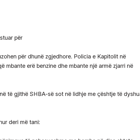
zohen për dhunë zgjedhore. Policia e Kapitolit në
ë mbante erë benzine dhe mbante një armë zjarri në
 në të gjithë SHBA-së sot në lidhje me çështje të dyshu
ur deri më tani: