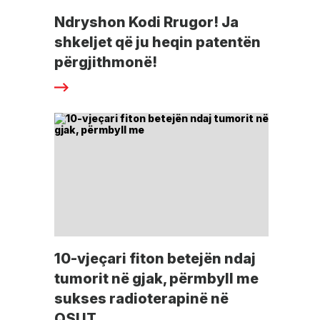
Ndryshon Kodi Rrugor! Ja
shkeljet që ju heqin patentën
përgjithmonë!
10-vjeçari fiton betejën ndaj
tumorit në gjak, përmbyll me
sukses radioterapinë në
QSUT