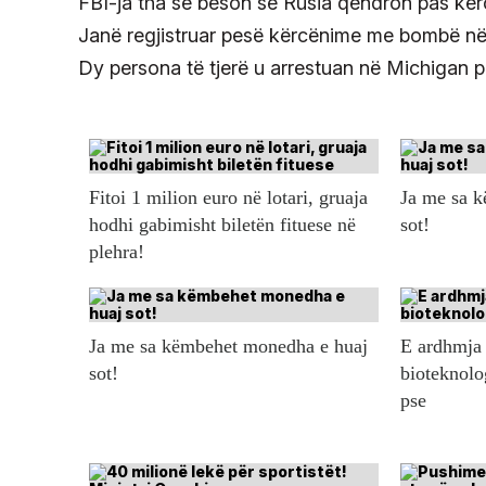
FBI-ja tha se beson se Rusia qëndron pas k
Janë regjistruar pesë kërcënime me bombë në 
Dy persona të tjerë u arrestuan në Michigan pë
Fitoi 1 milion euro në lotari, gruaja
Ja me sa 
hodhi gabimisht biletën fituese në
sot!
plehra!
Ja me sa këmbehet monedha e huaj
E ardhmja 
sot!
bioteknolo
pse