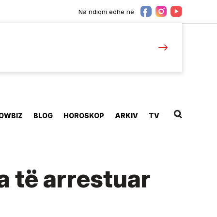
Na ndiqni edhe në
OWBIZ
BLOG
HOROSKOP
ARKIV
TV
 të arrestuar