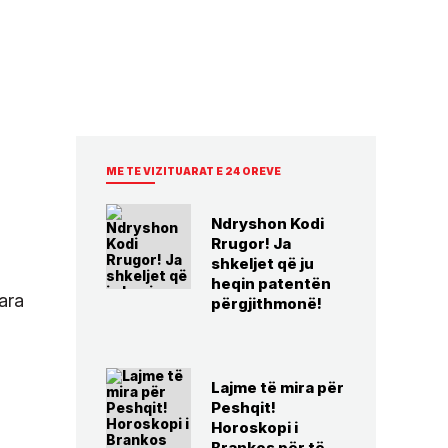
ME TE VIZITUARAT E 24 OREVE
Ndryshon Kodi
Rrugor! Ja
shkeljet që ju
heqin patentën
ara
përgjithmonë!
Lajme të mira për
Peshqit!
Horoskopi i
Brankos për të