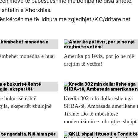
ërcënimeve të pabesueshme me bomba në disa shtete.
shtetin e Xhorxhias.
r kërcënime të lidhura me zgjedhjet./K.C/dritare.net
këmbehet monedha e huaj
Amerika po lëviz, por jo në një
drejtim të vetëm!
e bukurisë është
Kredia 302 mln dollarëshe nga
gjia, ekspertët zbulojnë
SHBA-të, Ambasada amerikane 
Tiranë: Do të mbështesë
modernizimin e mbrojtjes shqipt