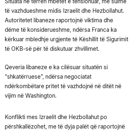
Situata në terren mbetet e tensionuar, me sulme
të vazhdueshme midis Izraelit dhe Hezbollahut.
Autoritetet libaneze raportojnë viktima dhe
dëme të konsiderueshme, ndërsa Franca ka
kërkuar mbledhje urgjente të Këshillit të Sigurimit
të OKB-së për të diskutuar zhvillimet.
Qeveria libaneze e ka cilësuar situatën si
“shkatërruese”, ndërsa negociatat
ndërkombëtare pritet të vazhdojnë në ditët në
vijim në Washington.
Konflikti mes Izraelit dhe Hezbollahut po
përshkallëzohet, me të dyja palët që raportojnë