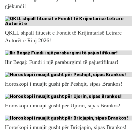
gjëkundi!
QKLL shpall fituesit e Fondit të Krijimtarisë Letrare
Autorët e Rinj 2026!
Ilir Beqaj: Fundi i një paraburgimi të pajustifikuar!
Horoskopi i muajit gusht për Peshqit, sipas Brankos!
Horoskopi i muajit gusht për Ujorin, sipas Brankos!
Horoskopi i muajit gusht për Bricjapin, sipas Brankos!