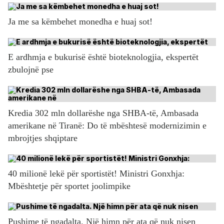
Ja me sa këmbehet monedha e huaj sot!
E ardhmja e bukurisë është bioteknologjia, ekspertët
zbulojnë pse
Kredia 302 mln dollarëshe nga SHBA-të, Ambasada
amerikane në Tiranë: Do të mbështesë modernizimin e
mbrojtjes shqiptare
40 milionë lekë për sportistët! Ministri Gonxhja:
Mbështetje për sportet joolimpike
Pushime të ngadalta. Një himn për ata që nuk nisen