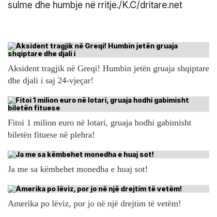
sulme dhe humbje në rritje./K.C/dritare.net
Aksident tragjik në Greqi! Humbin jetën gruaja shqiptare
dhe djali i saj 24-vjeçar!
Fitoi 1 milion euro në lotari, gruaja hodhi gabimisht
biletën fituese në plehra!
Ja me sa këmbehet monedha e huaj sot!
Amerika po lëviz, por jo në një drejtim të vetëm!