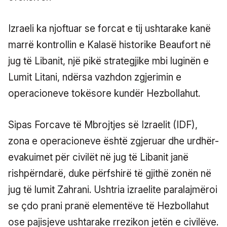
Izraeli ka njoftuar se forcat e tij ushtarake kanë
marrë kontrollin e Kalasë historike Beaufort në
jug të Libanit, një pikë strategjike mbi luginën e
Lumit Litani, ndërsa vazhdon zgjerimin e
operacioneve tokësore kundër Hezbollahut.
Sipas Forcave të Mbrojtjes së Izraelit (IDF),
zona e operacioneve është zgjeruar dhe urdhër-
evakuimet për civilët në jug të Libanit janë
rishpërndarë, duke përfshirë të gjithë zonën në
jug të lumit Zahrani. Ushtria izraelite paralajmëroi
se çdo prani pranë elementëve të Hezbollahut
ose pajisjeve ushtarake rrezikon jetën e civilëve.