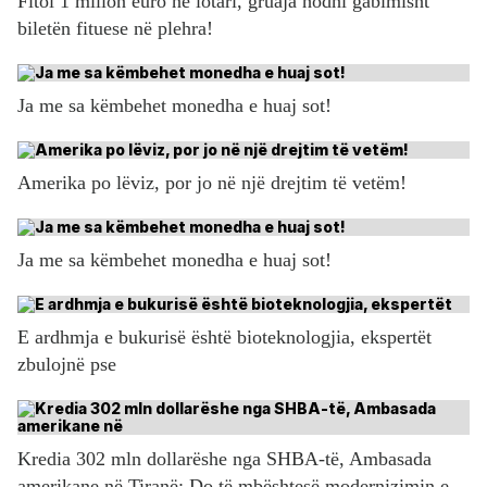
Fitoi 1 milion euro në lotari, gruaja hodhi gabimisht
biletën fituese në plehra!
Ja me sa këmbehet monedha e huaj sot!
Amerika po lëviz, por jo në një drejtim të vetëm!
Ja me sa këmbehet monedha e huaj sot!
E ardhmja e bukurisë është bioteknologjia, ekspertët
zbulojnë pse
Kredia 302 mln dollarëshe nga SHBA-të, Ambasada
amerikane në Tiranë: Do të mbështesë modernizimin e