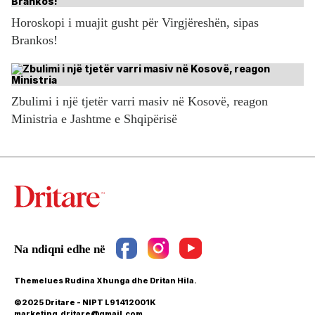
Horoskopi i muajit gusht për Virgjëreshën, sipas
Brankos!
Zbulimi i një tjetër varri masiv në Kosovë, reagon
Ministria e Jashtme e Shqipërisë
Themelues Rudina Xhunga dhe Dritan Hila.
©2025 Dritare - NIPT L91412001K
marketing.dritare@gmail.com