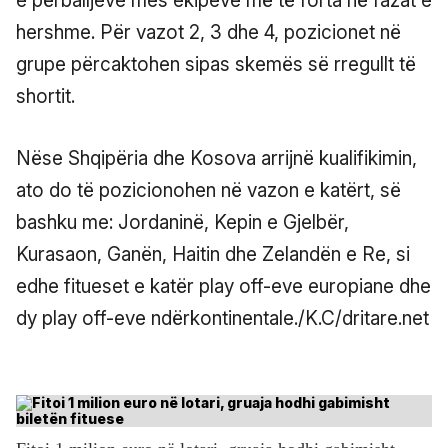
e përballjeve mes ekipeve më të forta në fazat e
hershme. Për vazot 2, 3 dhe 4, pozicionet në
grupe përcaktohen sipas skemës së rregullt të
shortit.
Nëse Shqipëria dhe Kosova arrijnë kualifikimin,
ato do të pozicionohen në vazon e katërt, së
bashku me: Jordaninë, Kepin e Gjelbër,
Kurasaon, Ganën, Haitin dhe Zelandën e Re, si
edhe fitueset e katër play off-eve europiane dhe
dy play off-eve ndërkontinentale./K.C/dritare.net