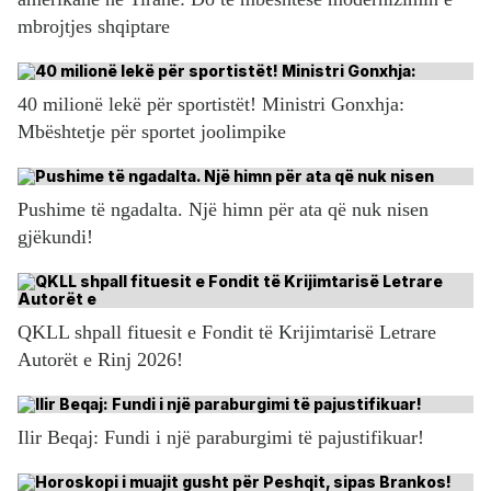
mbrojtjes shqiptare
40 milionë lekë për sportistët! Ministri Gonxhja:
Mbështetje për sportet joolimpike
Pushime të ngadalta. Një himn për ata që nuk nisen
gjëkundi!
QKLL shpall fituesit e Fondit të Krijimtarisë Letrare
Autorët e Rinj 2026!
Ilir Beqaj: Fundi i një paraburgimi të pajustifikuar!