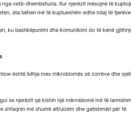
on nga vetë-dhembshuria. Kur njerëzit mësojnë të kuptoj
eten, ata bëhen më të kuptueshëm edhe ndaj të tjerëve
hmen, ku bashkëpunimi dhe komunikimi do të kenë gjithnj
s
hlow është lidhja mes mikrobiomës së zorrëve dhe sjell
egoi se njerëzit që kishin një mikrobiomë më të larmish
ve shfaqnin më shumë altruizëm dhe gatishmëri për të