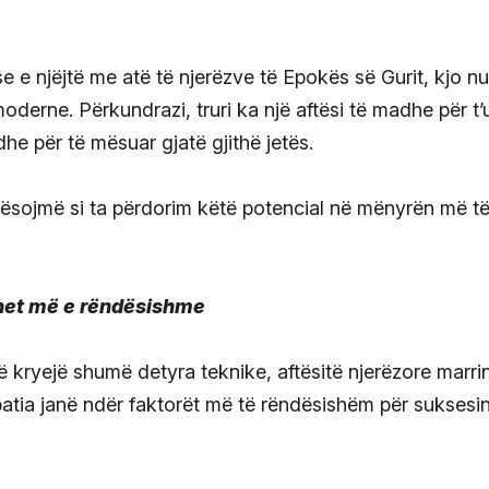
se e njëjtë me atë të njerëzve të Epokës së Gurit, kjo n
oderne. Përkundrazi, truri ka një aftësi të madhe për t’
 dhe për të mësuar gjatë gjithë jetës.
mësojmë si ta përdorim këtë potencial në mënyrën më t
ëhet më e rëndësishme
të kryejë shumë detyra teknike, aftësitë njerëzore marr
atia janë ndër faktorët më të rëndësishëm për suksesin