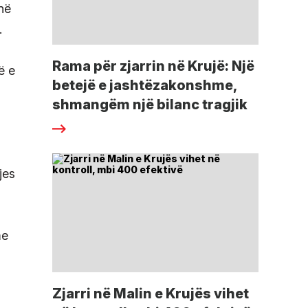
në
.
Rama për zjarrin në Krujë: Një
ë e
betejë e jashtëzakonshme,
shmangëm një bilanc tragjik
jes
me
Zjarri në Malin e Krujës vihet