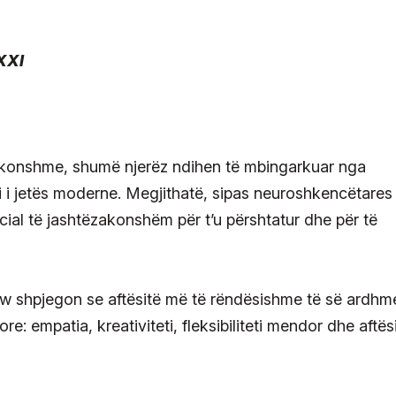
akonshme, shumë njerëz ndihen të mbingarkuar nga
oni i jetës moderne. Megjithatë, sipas neuroshkencëtares
ncial të jashtëzakonshëm për t’u përshtatur dhe për të
hlow shpjegon se aftësitë më të rëndësishme të së ardhm
e: empatia, kreativiteti, fleksibiliteti mendor dhe aftës