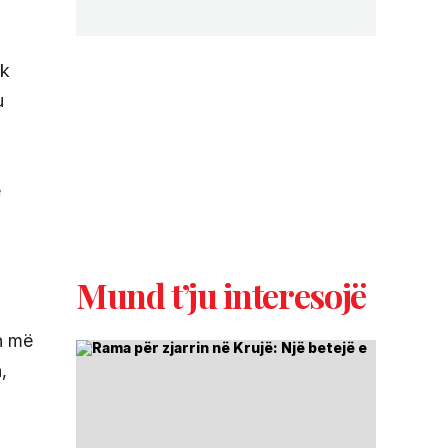
uk
u
ë
Mund t’ju interesojë
in më
,