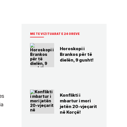
ME TE VIZITUARAT E 24 OREVE
Horoskopi i
Brankos për të
dielën, 9 gusht!
Konflikti i
es
mbartur i mori
ia
jetën 20-vjeçarit
në Korçë!