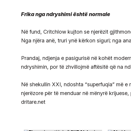
Frika nga ndryshimi është normale
Në fund, Critchlow kujton se njerëzit gjithmo
Nga njëra anë, truri ynë kërkon siguri; nga ana
Prandaj, ndjenja e pasigurisë në kohët moder
ndryshimin, por të zhvillojmë aftësitë që na n
Në shekullin XXI, ndoshta “superfuqia” më e ma
njerëzore për të menduar në mënyrë krijuese, 
dritare.net