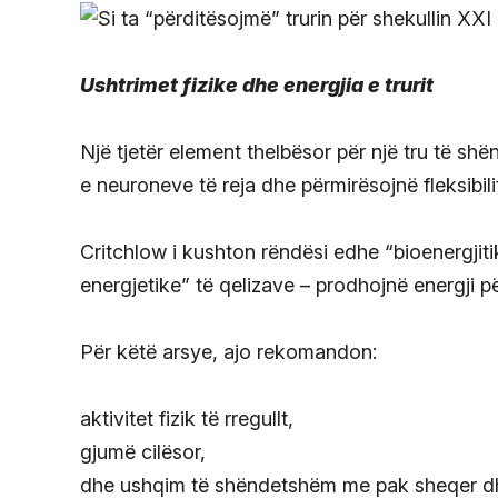
Ushtrimet fizike dhe energjia e trurit
Një tjetër element thelbësor për një tru të shë
e neuroneve të reja dhe përmirësojnë fleksibil
Critchlow i kushton rëndësi edhe “bioenergjiti
energjetike” të qelizave – prodhojnë energji për
Për këtë arsye, ajo rekomandon:
aktivitet fizik të rregullt,
gjumë cilësor,
dhe ushqim të shëndetshëm me pak sheqer dh