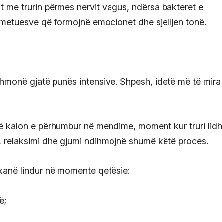
me trurin përmes nervit vagus, ndërsa bakteret e
metuesve që formojnë emocionet dhe sjelljen tonë.
ithmonë gjatë punës intensive. Shpesh, idetë më të mira
 kalon e përhumbur në mendime, moment kur truri lidh
ë, relaksimi dhe gjumi ndihmojnë shumë këtë proces.
 kanë lindur në momente qetësie:
ë;