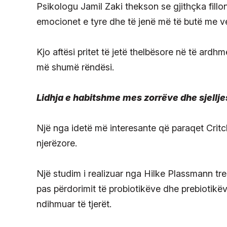
Psikologu Jamil Zaki thekson se gjithçka fill
emocionet e tyre dhe të jenë më të butë me v
Kjo aftësi pritet të jetë thelbësore në të ard
më shumë rëndësi.
Lidhja e habitshme mes zorrëve dhe sjellje
Një nga idetë më interesante që paraqet Critc
njerëzore.
Një studim i realizuar nga Hilke Plassmann tr
pas përdorimit të probiotikëve dhe prebiotikë
ndihmuar të tjerët.