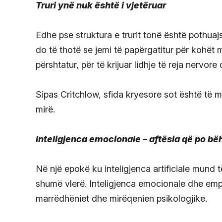
Truri ynë nuk është i vjetëruar
Edhe pse struktura e trurit tonë është pothuaj
do të thotë se jemi të papërgatitur për kohët m
përshtatur, për të krijuar lidhje të reja nervore
Sipas Critchlow, sfida kryesore sot është të 
mirë.
Inteligjenca emocionale – aftësia që po b
Në një epokë ku inteligjenca artificiale mund 
shumë vlerë. Inteligjenca emocionale dhe emp
marrëdhëniet dhe mirëqenien psikologjike.