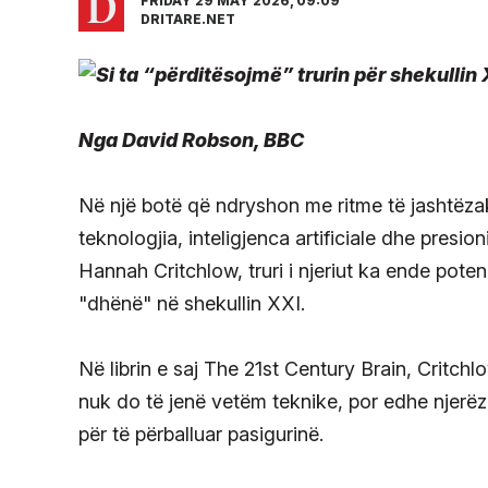
FRIDAY 29 MAY 2026, 09:09
DRITARE.NET
N
ga David Robson, BBC
Në një botë që ndryshon me ritme të jashtëz
teknologjia, inteligjenca artificiale dhe presi
Hannah Critchlow, truri i njeriut ka ende pote
"dhënë" në shekullin XXI.
Në librin e saj The 21st Century Brain, Critc
nuk do të jenë vetëm teknike, por edhe njerëzor
për të përballuar pasigurinë.