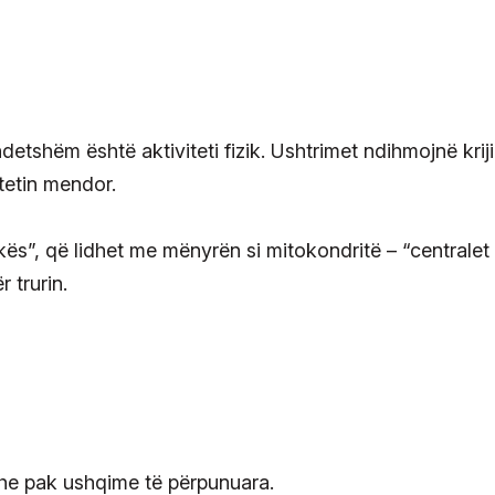
ndetshëm është aktiviteti fizik. Ushtrimet ndihmojnë krij
itetin mendor.
kës”, që lidhet me mënyrën si mitokondritë – “centralet
 trurin.
e pak ushqime të përpunuara.