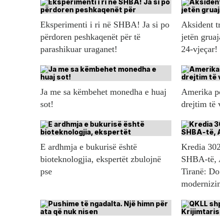
Eksperimenti i ri në SHBA! Ja si po
Aksident t
përdoren peshkaqenët për të
jetën gruaj
parashikuar uraganet!
24-vjeçar!
Ja me sa këmbehet monedha e huaj
Amerika po
sot!
drejtim të
E ardhmja e bukurisë është
Kredia 302
bioteknologjia, ekspertët zbulojnë
SHBA-të, 
pse
Tiranë: Do
modernizim