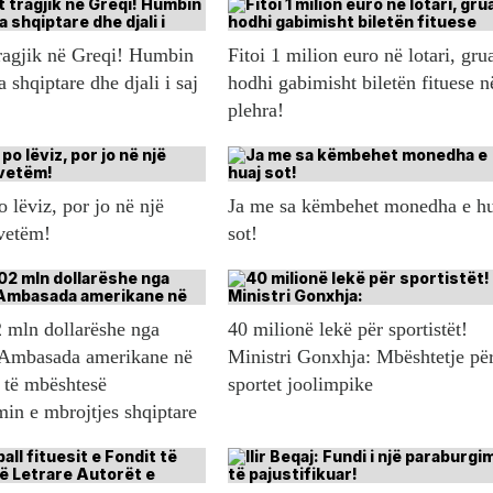
ragjik në Greqi! Humbin
Fitoi 1 milion euro në lotari, gru
a shqiptare dhe djali i saj
hodhi gabimisht biletën fituese n
plehra!
 lëviz, por jo në një
Ja me sa këmbehet monedha e h
 vetëm!
sot!
 mln dollarëshe nga
40 milionë lekë për sportistët!
Ambasada amerikane në
Ministri Gonxhja: Mbështetje pë
 të mbështesë
sportet joolimpike
in e mbrojtjes shqiptare