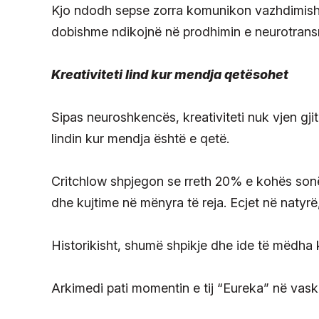
Kjo ndodh sepse zorra komunikon vazhdimisht 
dobishme ndikojnë në prodhimin e neurotrans
Kreativiteti lind kur mendja qetësohet
Sipas neuroshkencës, kreativiteti nuk vjen gj
lindin kur mendja është e qetë.
Critchlow shpjegon se rreth 20% e kohës sonë
dhe kujtime në mënyra të reja. Ecjet në natyr
Historikisht, shumë shpikje dhe ide të mëdha
Arkimedi pati momentin e tij “Eureka” në vask