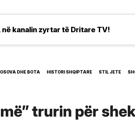
në kanalin zyrtar të Dritare TV!
OSOVA DHE BOTA
HISTORI SHQIPTARE
STIL JETE
SH
jmë” trurin për shek