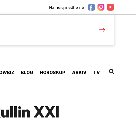
Na ndiqni edhe në
OWBIZ
BLOG
HOROSKOP
ARKIV
TV
ullin XXI