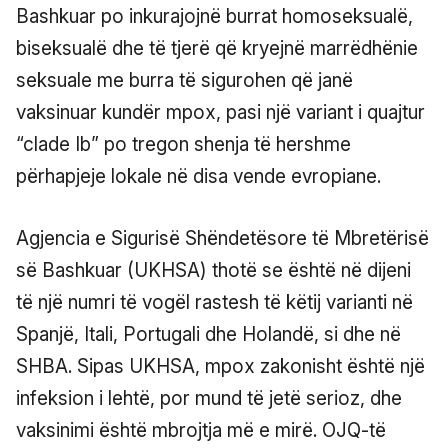
Bashkuar po inkurajojnë burrat homoseksualë,
biseksualë dhe të tjerë që kryejnë marrëdhënie
seksuale me burra të sigurohen që janë
vaksinuar kundër mpox, pasi një variant i quajtur
“clade Ib” po tregon shenja të hershme
përhapjeje lokale në disa vende evropiane.
Agjencia e Sigurisë Shëndetësore të Mbretërisë
së Bashkuar (UKHSA) thotë se është në dijeni
të një numri të vogël rastesh të këtij varianti në
Spanjë, Itali, Portugali dhe Holandë, si dhe në
SHBA. Sipas UKHSA, mpox zakonisht është një
infeksion i lehtë, por mund të jetë serioz, dhe
vaksinimi është mbrojtja më e mirë. OJQ-të