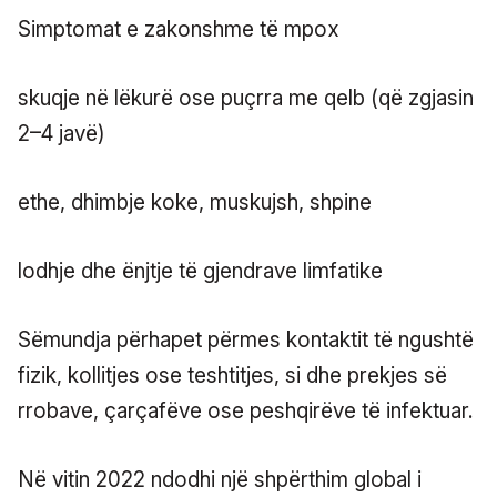
Simptomat e zakonshme të mpox
skuqje në lëkurë ose puçrra me qelb (që zgjasin
2–4 javë)
ethe, dhimbje koke, muskujsh, shpine
lodhje dhe ënjtje të gjendrave limfatike
Sëmundja përhapet përmes kontaktit të ngushtë
fizik, kollitjes ose teshtitjes, si dhe prekjes së
rrobave, çarçafëve ose peshqirëve të infektuar.
Në vitin 2022 ndodhi një shpërthim global i