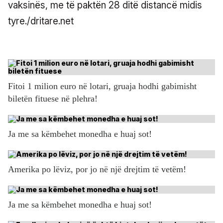
vaksinës, me të paktën 28 ditë distancë midis
tyre./dritare.net
Fitoi 1 milion euro në lotari, gruaja hodhi gabimisht
biletën fituese në plehra!
Ja me sa këmbehet monedha e huaj sot!
Amerika po lëviz, por jo në një drejtim të vetëm!
Ja me sa këmbehet monedha e huaj sot!