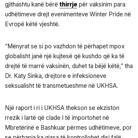
gjithashtu kanë bërë
thirrje
për vaksinim para
udhëtimeve drejt evenimenteve Winter Pride në
Evropë këtë vjeshtë.
“Mënyrat se si po vazhdon të përhapet mpox
globalisht janë një kujtesë që kushdo që ka të
drejtë të marrë vaksinën, duhet ta bëjë këtë,” tha
Dr. Katy Sinka, drejtore e infeksioneve
seksualisht të transmetueshme në UKHSA.
Një raport i ri i UKHSA thekson se ekziston
rrezik i lartë që clade I të importohet në
Mbretërinë e Bashkuar përmes udhëtimeve, por
se përhapja ka gjasa të kontrollohet disi falë