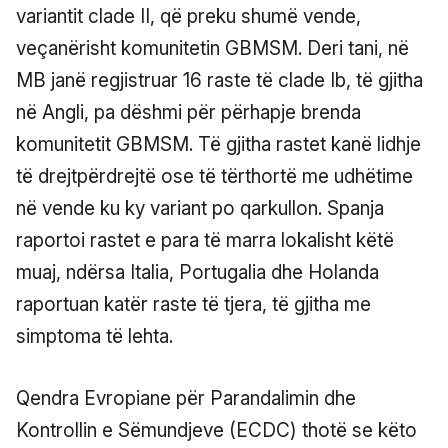
variantit clade II, që preku shumë vende,
veçanërisht komunitetin GBMSM. Deri tani, në
MB janë regjistruar 16 raste të clade Ib, të gjitha
në Angli, pa dëshmi për përhapje brenda
komunitetit GBMSM. Të gjitha rastet kanë lidhje
të drejtpërdrejtë ose të tërthortë me udhëtime
në vende ku ky variant po qarkullon. Spanja
raportoi rastet e para të marra lokalisht këtë
muaj, ndërsa Italia, Portugalia dhe Holanda
raportuan katër raste të tjera, të gjitha me
simptoma të lehta.
Qendra Evropiane për Parandalimin dhe
Kontrollin e Sëmundjeve (ECDC) thotë se këto