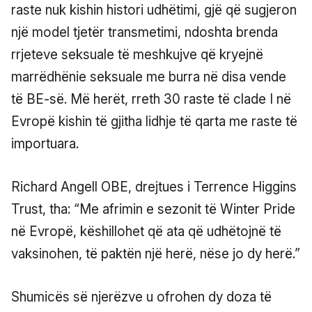
raste nuk kishin histori udhëtimi, gjë që sugjeron
një model tjetër transmetimi, ndoshta brenda
rrjeteve seksuale të meshkujve që kryejnë
marrëdhënie seksuale me burra në disa vende
të BE-së. Më herët, rreth 30 raste të clade I në
Evropë kishin të gjitha lidhje të qarta me raste të
importuara.
Richard Angell OBE, drejtues i Terrence Higgins
Trust, tha: “Me afrimin e sezonit të Winter Pride
në Evropë, këshillohet që ata që udhëtojnë të
vaksinohen, të paktën një herë, nëse jo dy herë.”
Shumicës së njerëzve u ofrohen dy doza të