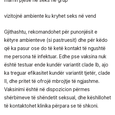
marrin pjesë në seks në grup
vizitojnë ambiente ku kryhet seks në vend
Gjithashtu, rekomandohet për punonjësit e
këtyre ambienteve (si pastruesit) dhe për këdo
që ka pasur ose do të ketë kontakt të ngushtë
me persona të infektuar. Edhe pse vaksina nuk
është testuar ende kundër variantit clade Ib, ajo
ka treguar efikasitet kundër variantit tjetër, clade
II, dhe pritet të ofrojë mbrojtje të ngjashme.
Vaksinimi është në dispozicion përmes
shërbimeve të shëndetit seksual, dhe këshillohet
të kontaktohet klinika përpara se të shkoni.