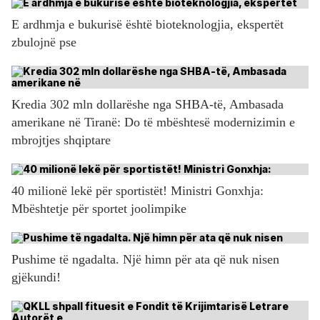
E ardhmja e bukurisë është bioteknologjia, ekspertët
zbulojnë pse
Kredia 302 mln dollarëshe nga SHBA-të, Ambasada
amerikane në Tiranë: Do të mbështesë modernizimin e
mbrojtjes shqiptare
40 milionë lekë për sportistët! Ministri Gonxhja:
Mbështetje për sportet joolimpike
Pushime të ngadalta. Një himn për ata që nuk nisen
gjëkundi!