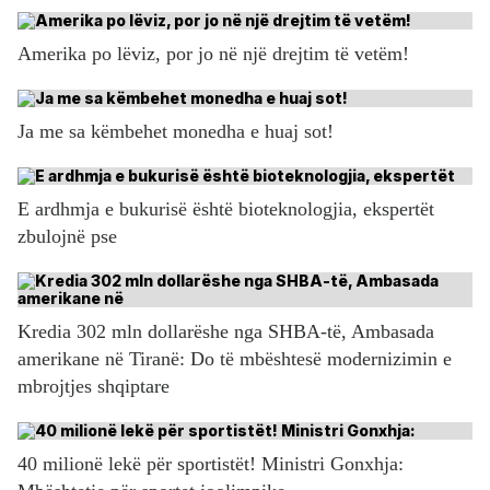
Amerika po lëviz, por jo në një drejtim të vetëm!
Ja me sa këmbehet monedha e huaj sot!
E ardhmja e bukurisë është bioteknologjia, ekspertët
zbulojnë pse
Kredia 302 mln dollarëshe nga SHBA-të, Ambasada
amerikane në Tiranë: Do të mbështesë modernizimin e
mbrojtjes shqiptare
40 milionë lekë për sportistët! Ministri Gonxhja: