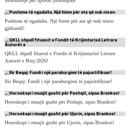
Mbështetje për sportet joolimpike
Pushime të ngadalta. Një himn për ata që nuk nisen
gjëkundi!
QKLL shpall fituesit e Fondit të Krijimtarisë Letrare
Autorët e Rinj 2026!
Ilir Beqaj: Fundi i një paraburgimi të pajustifikuar!
Horoskopi i muajit gusht për Peshqit, sipas Brankos!
Horoskopi i muajit gusht për Ujorin, sipas Brankos!