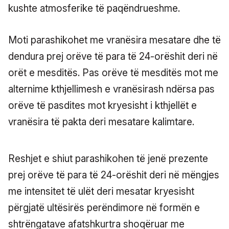
kushte atmosferike të paqëndrueshme.
Moti parashikohet me vranësira mesatare dhe të
dendura prej orëve të para të 24-orëshit deri në
orët e mesditës. Pas orëve të mesditës mot me
alternime kthjellimesh e vranësirash ndërsa pas
orëve të pasdites mot kryesisht i kthjellët e
vranësira të pakta deri mesatare kalimtare.
Reshjet e shiut parashikohen të jenë prezente
prej orëve të para të 24-orëshit deri në mëngjes
me intensitet të ulët deri mesatar kryesisht
përgjatë ultësirës perëndimore në formën e
shtrëngatave afatshkurtra shoqëruar me