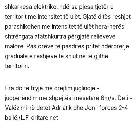
shkarkesa elektrike, ndërsa pjesa tjetër e
territorit me intensitet të ulët. Gjatë ditës reshjet
parashikohen me intensitet të ulët hera-herës
shtrëngata afatshkurtra përgjatë relieveve
malore. Pas orëve të pasdites pritet ndërprerje
graduale e reshjeve të shiut në të gjithë
territorin.
Era do të fryjë me drejtim juglindje -
jugperëndim me shpejtësi mesatare 6m/s. Deti -
Valëzimi në detet Adriatik dhe Jon i forces 2-4
ballë./L.F-dritare.net