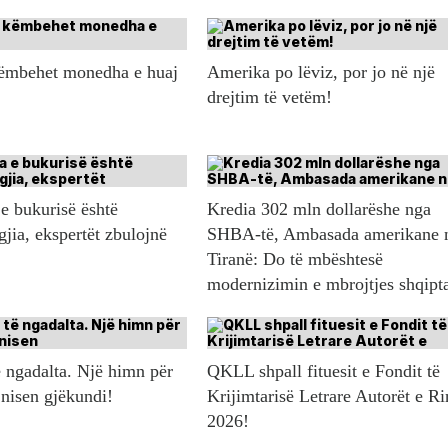
këmbehet monedha e huaj
Amerika po lëviz, por jo në një
drejtim të vetëm!
e bukurisë është
Kredia 302 mln dollarëshe nga
gjia, ekspertët zbulojnë
SHBA-të, Ambasada amerikane 
Tiranë: Do të mbështesë
modernizimin e mbrojtjes shqipt
 ngadalta. Një himn për
QKLL shpall fituesit e Fondit të
 nisen gjëkundi!
Krijimtarisë Letrare Autorët e Ri
2026!