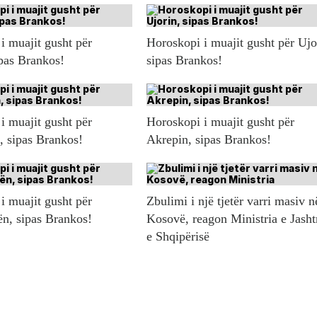
i muajit gusht për
Horoskopi i muajit gusht për Ujo
ipas Brankos!
sipas Brankos!
i muajit gusht për
Horoskopi i muajit gusht për
n, sipas Brankos!
Akrepin, sipas Brankos!
i muajit gusht për
Zbulimi i një tjetër varri masiv n
ën, sipas Brankos!
Kosovë, reagon Ministria e Jash
e Shqipërisë