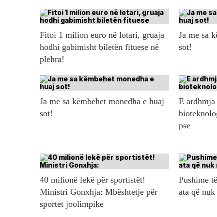
Fitoi 1 milion euro në lotari, gruaja
Ja me sa 
hodhi gabimisht biletën fituese në
sot!
plehra!
Ja me sa këmbehet monedha e huaj
E ardhmja 
sot!
bioteknolo
pse
40 milionë lekë për sportistët!
Pushime të
Ministri Gonxhja: Mbështetje për
ata që nuk
sportet joolimpike