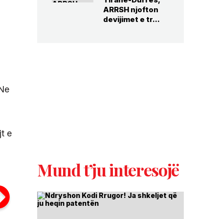
ARRSH njofton
devijimet e tr...
 Ne
t e
Mund t’ju interesojë