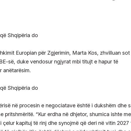
kimit Europian për Zgjerimin, Marta Kos, zhvilluan sot
BE-së, duke vendosur ngjyrat mbi titujt e hapur të
r anëtarësim.
përisë në procesin e negociatave është i dukshëm dhe 
e pritshmëritë. “Kur erdha në dhjetor, shumica ishte me
çelur kapituj të rinj dhe synojmë që deri në vitin 2027 