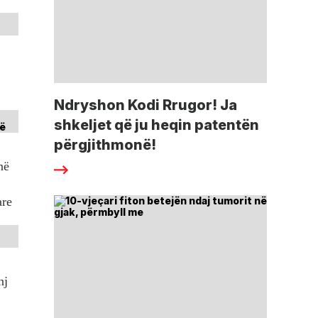
Ndryshon Kodi Rrugor! Ja
shkeljet që ju heqin patentën
përgjithmonë!
në
are
nj