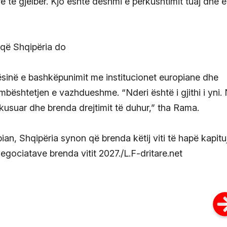
rë të gjelbër. Kjo është dëshmi e përkushtimit tuaj dhe e
ësinë e bashkëpunimit me institucionet europiane dhe
 mbështetjen e vazhdueshme. “Nderi është i gjithi i yni.
kusuar dhe brenda drejtimit të duhur,” tha Rama.
an, Shqipëria synon që brenda këtij viti të hapë kapituj
negociatave brenda vitit 2027./L.F-dritare.net