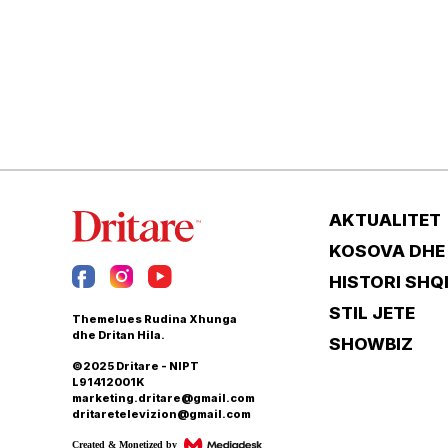
AKTUALITET
KOSOVA DHE
HISTORI SHQ
STIL JETE
Themelues Rudina Xhunga
dhe Dritan Hila.
SHOWBIZ
©2025 Dritare - NIPT
L91412001K
marketing.dritare@gmail.com
dritaretelevizion@gmail.com
Created & Monetized by