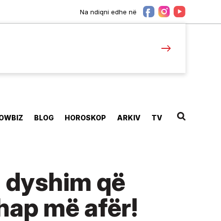
Na ndiqni edhe në
OWBIZ
BLOG
HOROSKOP
ARKIV
TV
a dyshim që
 hap më afër!