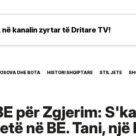
në kanalin zyrtar të Dritare TV!
OSOVA DHE BOTA
HISTORI SHQIPTARE
STIL JETE
SH
BE për Zgjerim: S'k
etë në BE. Tani, një