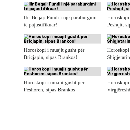
Ilir Beqaj: Fundi i një paraburgimi
Horoskopi 
të pajustifikuar!
Peshqit, s
Horoskopi i muajit gusht për
Horoskopi 
Bricjapin, sipas Brankos!
Shigjetari
Horoskopi i muajit gusht për
Horoskopi 
Peshoren, sipas Brankos!
Virgjëresh