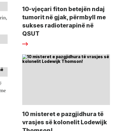
10-vjeçari fiton betejën ndaj
tumorit në gjak, përmbyll me
rin,
sukses radioterapinë në
QSUT
ë
tme
10 misteret e pazgjidhura të
vrasjes së kolonelit Lodewijk
Thomson!