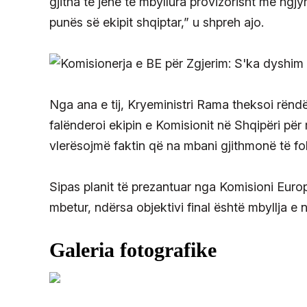
gjitha të jenë të mbyllura provizorisht me ngjy
punës së ekipit shqiptar,” u shpreh ajo.
Nga ana e tij, Kryeministri Rama theksoi rënd
falënderoi ekipin e Komisionit në Shqipëri për
vlerësojmë faktin që na mbani gjithmonë të fo
Sipas planit të prezantuar nga Komisioni Europi
mbetur, ndërsa objektivi final është mbyllja e 