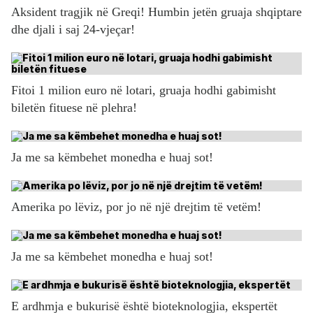
Aksident tragjik në Greqi! Humbin jetën gruaja shqiptare
dhe djali i saj 24-vjeçar!
Fitoi 1 milion euro në lotari, gruaja hodhi gabimisht
biletën fituese në plehra!
Ja me sa këmbehet monedha e huaj sot!
Amerika po lëviz, por jo në një drejtim të vetëm!
Ja me sa këmbehet monedha e huaj sot!
E ardhmja e bukurisë është bioteknologjia, ekspertët