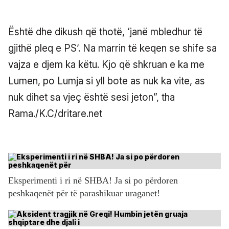
Është dhe dikush që thotë, ‘janë mbledhur të
gjithë pleq e PS’. Na marrin të keqen se shife sa
vajza e djem ka këtu. Kjo që shkruan e ka me
Lumen, po Lumja si yll bote as nuk ka vite, as
nuk dihet sa vjeç është sesi jeton”, tha
Rama./K.C/dritare.net
Eksperimenti i ri në SHBA! Ja si po përdoren
peshkaqenët për të parashikuar uraganet!