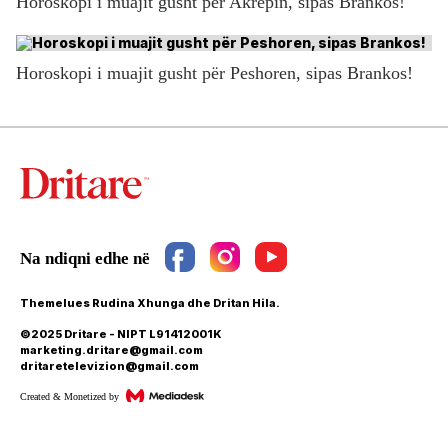
Horoskopi i muajit gusht për Akrepin, sipas Brankos!
Horoskopi i muajit gusht për Peshoren, sipas Brankos!
Themelues Rudina Xhunga dhe Dritan Hila.
©2025 Dritare - NIPT L91412001K
marketing.dritare@gmail.com
dritaretelevizion@gmail.com
Created & Monetized by