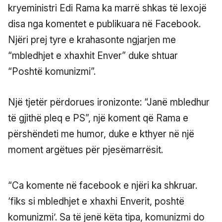
kryeministri Edi Rama ka marrë shkas të lexojë
disa nga komentet e publikuara në Facebook.
Njëri prej tyre e krahasonte ngjarjen me
“mbledhjet e xhaxhit Enver” duke shtuar
“Poshtë komunizmi”.
Një tjetër përdorues ironizonte: “Janë mbledhur
të gjithë pleq e PS”, një koment që Rama e
përshëndeti me humor, duke e kthyer në një
moment argëtues për pjesëmarrësit.
“Ca komente në facebook e njëri ka shkruar.
‘fiks si mbledhjet e xhaxhi Enverit, poshtë
komunizmi’. Sa të jenë këta tipa, komunizmi do