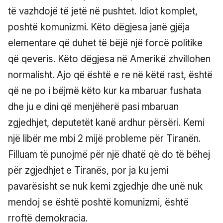
të vazhdojë të jetë në pushtet. Idiot komplet,
poshtë komunizmi. Këto dëgjesa janë gjëja
elementare që duhet të bëjë një forcë politike
që qeveris. Këto dëgjesa në Amerikë zhvillohen
normalisht. Ajo që është e re në këtë rast, është
që ne po i bëjmë këto kur ka mbaruar fushata
dhe ju e dini që menjëherë pasi mbaruan
zgjedhjet, deputetët kanë ardhur përsëri. Kemi
një libër me mbi 2 mijë probleme për Tiranën.
Filluam të punojmë për një dhatë që do të bëhej
për zgjedhjet e Tiranës, por ja ku jemi
pavarësisht se nuk kemi zgjedhje dhe unë nuk
mendoj se është poshtë komunizmi, është
rroftë demokracia.