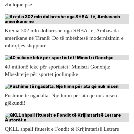
zbulojnë pse
Kredia 302 mln dollarëshe nga SHBA-të, Ambasada
amerikane në Tiranë: Do të mbështesë modernizimin e
mbrojtjes shqiptare
40 milionë lekë për sportistët! Ministri Gonxhja:
Mbështetje për sportet joolimpike
Pushime të ngadalta. Një himn për ata që nuk nisen
gjëkundi!
QKLL shpall fituesit e Fondit të Krijimtarisë Letrare