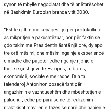
synon të mbyllë negociatat dhe të anëtarësohet
në Bashkimin Europian brenda vitit 2030.
“Është gjithmonë kënaqësi, jo për protokollin e
as mikpritjen e pakushtëzuar, por për faktin se
çdo takim me Presidentin është një orë, dy apo
tre orë mësimi, dhe mësimi nga një eksperiencë
e madhe dhe patjetër edhe nga një njohje e
thellë e çështjeve të Evropës, të botës,
ekonomisë, sociale e me radhë. Dua ta
falënderoj Antoninon posaçërisht për
angazhimin e vazhdueshëm dhe mbështetjen e
palodhur, edhe përpara se ne të realizonim
praktikisht mbylljen e fazës së parë dhe hapjen e