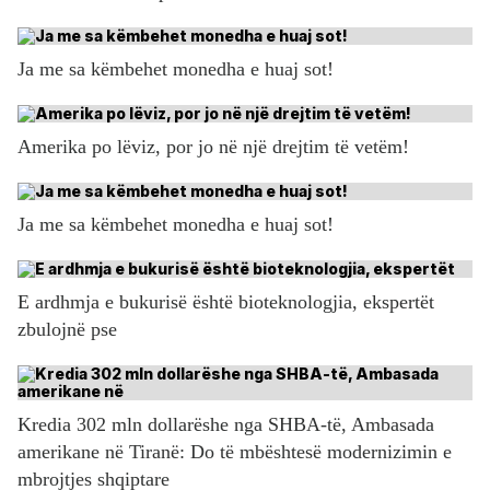
Ja me sa këmbehet monedha e huaj sot!
Amerika po lëviz, por jo në një drejtim të vetëm!
Ja me sa këmbehet monedha e huaj sot!
E ardhmja e bukurisë është bioteknologjia, ekspertët
zbulojnë pse
Kredia 302 mln dollarëshe nga SHBA-të, Ambasada
amerikane në Tiranë: Do të mbështesë modernizimin e
mbrojtjes shqiptare