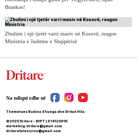
Brankos!
Zbulimi i një tjetër varri masiv në Kosovë, reagon
Ministria e Jashtme e Shqipërisë
Themelues Rudina Xhunga dhe Dritan Hila.
©2025 Dritare - NIPT L91412001K
marketing.dritare@gmail.com
dritaretelevizion@gmail.com