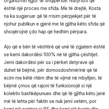
organizmin ligjor të Shqipërisë. Natyrisht që
është një proces me sfida. Me të drejtë, Kosta
na ka sugjeruar që të rrisim përpjekjet për të
njohur publikun e gjerë me të gjitha këto sfida që
shoqërojnë çdo hap që hedhim përpara.
Ajo që e bën të vështirë që unë të zgjatem është
se kemi dakordësi 100% në të gjitha çështjet.
Jemi dakordësi për sa i përket detyrave që
duhet të bëjmë, për domosdoshmërinë që të
ecim me këtë ritëm dhe të vijmë në mbylljen, të
bëjmë çmos që rajoni të funksionojë si një
kolektiv bashkëpunues dhe që të gjitha këto janë
më të lehta për faktin se nuk jemi vetëm, por