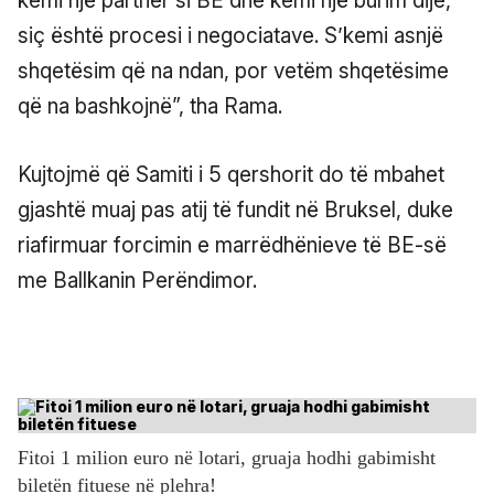
kemi një partner si BE dhe kemi një burim dije,
siç është procesi i negociatave. S’kemi asnjë
shqetësim që na ndan, por vetëm shqetësime
që na bashkojnë”, tha Rama.
Kujtojmë që Samiti i 5 qershorit do të mbahet
gjashtë muaj pas atij të fundit në Bruksel, duke
riafirmuar forcimin e marrëdhënieve të BE-së
me Ballkanin Perëndimor.
Fitoi 1 milion euro në lotari, gruaja hodhi gabimisht
biletën fituese në plehra!