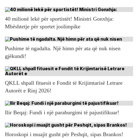
40 milionë lekë për sportistët! Ministri Gonxhja:
Mbështetje për sportet joolimpike
Pushime të ngadalta. Një himn për ata që nuk nisen
gjëkundi!
QKLL shpall fituesit e Fondit të Krijimtarisë Letrare
Autorët e Rinj 2026!
Ilir Beqaj: Fundi i një paraburgimi të pajustifikuar!
Horoskopi i muajit gusht për Peshqit, sipas Brankos!