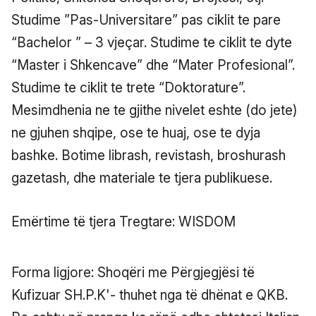
Studime ”Pas-Universitare” pas ciklit te pare
“Bachelor ” – 3 vjeçar. Studime te ciklit te dyte
“Master i Shkencave” dhe “Mater Profesional”.
Studime te ciklit te trete “Doktorature”.
Mesimdhenia ne te gjithe nivelet eshte (do jete)
ne gjuhen shqipe, ose te huaj, ose te dyja
bashke. Botime librash, revistash, broshurash
gazetash, dhe materiale te tjera publikuese.
Emërtime të tjera Tregtare: WISDOM
Forma ligjore: Shoqëri me Përgjegjësi të
Kufizuar SH.P.K'- thuhet nga të dhënat e QKB.