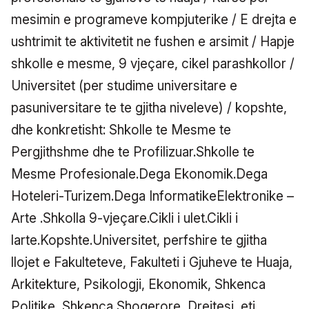
mesimin e programeve kompjuterike / E drejta e
ushtrimit te aktivitetit ne fushen e arsimit / Hapje
shkolle e mesme, 9 vjeçare, cikel parashkollor /
Universitet (per studime universitare e
pasuniversitare te te gjitha niveleve) / kopshte,
dhe konkretisht: Shkolle te Mesme te
Pergjithshme dhe te Profilizuar.Shkolle te
Mesme Profesionale.Dega Ekonomik.Dega
Hoteleri-Turizem.Dega InformatikeElektronike –
Arte .Shkolla 9-vjeçare.Cikli i ulet.Cikli i
larte.Kopshte.Universitet, perfshire te gjitha
llojet e Fakulteteve, Fakulteti i Gjuheve te Huaja,
Arkitekture, Psikologji, Ekonomik, Shkenca
Politike, Shkenca Shoqerore, Drejtesi, etj.