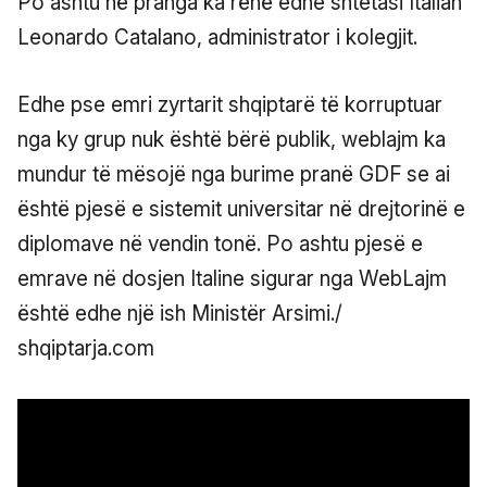
Po ashtu në pranga ka rënë edhe shtetasi Italian
Leonardo Catalano, administrator i kolegjit.
Edhe pse emri zyrtarit shqiptarë të korruptuar
nga ky grup nuk është bërë publik, weblajm ka
mundur të mësojë nga burime pranë GDF se ai
është pjesë e sistemit universitar në drejtorinë e
diplomave në vendin tonë. Po ashtu pjesë e
emrave në dosjen Italine sigurar nga WebLajm
është edhe një ish Ministër Arsimi./
shqiptarja.com