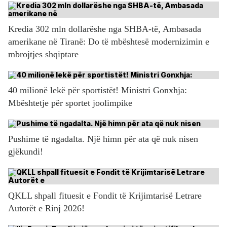
Kredia 302 mln dollarëshe nga SHBA-të, Ambasada
amerikane në Tiranë: Do të mbështesë modernizimin e
mbrojtjes shqiptare
40 milionë lekë për sportistët! Ministri Gonxhja:
Mbështetje për sportet joolimpike
Pushime të ngadalta. Një himn për ata që nuk nisen
gjëkundi!
QKLL shpall fituesit e Fondit të Krijimtarisë Letrare
Autorët e Rinj 2026!