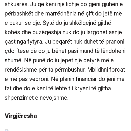
shkuarës. Ju që keni një lidhje do gjeni gjuhën e
përbashkët dhe marrëdhënia në çift do jetë më
e bukur se dje. Sytë do ju shkëlqejnë gjithë
kohës dhe buzëqeshja nuk do ju largohet asnjë
çast nga fytyra. Ju beqarët nuk duhet të pranoni
çdo ftesë që do ju bëhet pasi mund të lëndoheni
shumë. Në punë do iu jepet një detyrë më e
rëndësishme për ta përmbushur. Mblidhni forcat
e më pas veproni. Në planin financiar do jeni me
fat dhe do e keni të lehtë t'i kryeni të gjitha
shpenzimet e nevojshme.
Virgjëresha