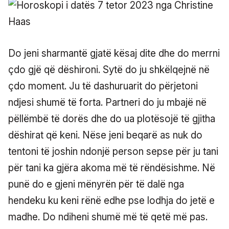
Do jeni sharmantë gjatë kësaj dite dhe do merrni
çdo gjë që dëshironi. Sytë do ju shkëlqejnë në
çdo moment. Ju të dashuruarit do përjetoni
ndjesi shumë të forta. Partneri do ju mbajë në
pëllëmbë të dorës dhe do ua plotësojë të gjitha
dëshirat që keni. Nëse jeni beqarë as nuk do
tentoni të joshin ndonjë person sepse për ju tani
për tani ka gjëra akoma më të rëndësishme. Në
punë do e gjeni mënyrën për të dalë nga
hendeku ku keni rënë edhe pse lodhja do jetë e
madhe. Do ndiheni shumë më të qetë më pas.