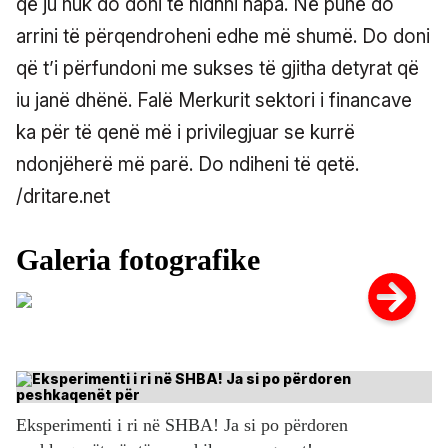
që ju nuk do doni të hidhni hapa. Në punë do
arrini të përqendroheni edhe më shumë. Do doni
që t’i përfundoni me sukses të gjitha detyrat që
iu janë dhënë. Falë Merkurit sektori i financave
ka për të qenë më i privilegjuar se kurrë
ndonjëherë më parë. Do ndiheni të qetë.
/dritare.net
Eksperimenti i ri në SHBA! Ja si po përdoren