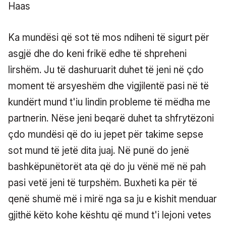
Ka mundësi që sot të mos ndiheni të sigurt për
asgjë dhe do keni frikë edhe të shpreheni
lirshëm. Ju të dashuruarit duhet të jeni në çdo
moment të arsyeshëm dhe vigjilentë pasi në të
kundërt mund t'iu lindin probleme të mëdha me
partnerin. Nëse jeni beqarë duhet ta shfrytëzoni
çdo mundësi që do iu jepet për takime sepse
sot mund të jetë dita juaj. Në punë do jenë
bashkëpunëtorët ata që do ju vënë më në pah
pasi vetë jeni të turpshëm. Buxheti ka për të
qenë shumë më i mirë nga sa ju e kishit menduar
gjithë këto kohe kështu që mund t'i lejoni vetes