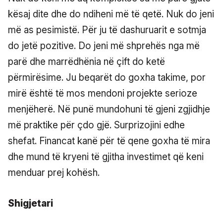
kësaj dite dhe do ndiheni më të qetë. Nuk do jeni
më as pesimistë. Për ju të dashuruarit e sotmja
do jetë pozitive. Do jeni më shprehës nga më
parë dhe marrëdhënia në çift do ketë
përmirësime. Ju beqarët do goxha takime, por
mirë është të mos mendoni projekte serioze
menjëherë. Në punë mundohuni të gjeni zgjidhje
më praktike për çdo gjë. Surprizojini edhe
shefat. Financat kanë për të qene goxha të mira
dhe mund të kryeni të gjitha investimet që keni
menduar prej kohësh.
Shigjetari