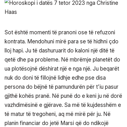
Sot është momenti të pranoni ose të refuzoni
kontrata. Mendohuni mirë para se të hidhni çdo
lloj hapi. Ju të dashuruarit do kaloni një ditë të
qetë dhe pa probleme. Në mbrëmje planetët do
ua plotësojnë dëshirat një e nga një. Ju beqarët
nuk do doni të fillojnë lidhje edhe pse disa
persona do bëjnë të pamundurën për t'iu pasur
gjithë kohës pranë. Në punë do e keni ju në dorë
vazhdimësinë e gjërave. Sa më të kujdesshëm e
të matur të tregoheni, aq më mirë për ju. Në
planin financiar do jetë Marsi që do ndikojë