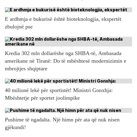
E ardhmja e bukurisë është bioteknologjia, ekspertët
zbulojnë pse
Kredia 302 mln dollarëshe nga SHBA-të, Ambasada
amerikane në Tiranë: Do të mbështesë modernizimin e
mbrojtjes shqiptare
40 milionë lekë për sportistët! Ministri Gonxhja:
Mbështetje për sportet joolimpike
Pushime të ngadalta. Një himn për ata që nuk nisen
gjëkundi!