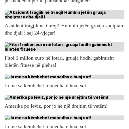
peshkaqenët për të parashikuar uraganet!
Aksident tragjik në Greqi! Humbin jetën gruaja shqiptare
dhe djali i saj 24-vjeçar!
Fitoi 1 milion euro në lotari, gruaja hodhi gabimisht
biletën fituese në plehra!
Ja me sa këmbehet monedha e huaj sot!
Amerika po lëviz, por jo në një drejtim të vetëm!
Ja me sa këmbehet monedha e huaj sot!