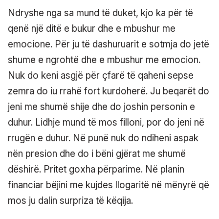
Ndryshe nga sa mund të duket, kjo ka për të
qenë një ditë e bukur dhe e mbushur me
emocione. Për ju të dashuruarit e sotmja do jetë
shume e ngrohtë dhe e mbushur me emocion.
Nuk do keni asgjë për çfarë të qaheni sepse
zemra do iu rrahë fort kurdoherë. Ju beqarët do
jeni me shumë shije dhe do joshin personin e
duhur. Lidhje mund të mos filloni, por do jeni në
rrugën e duhur. Në punë nuk do ndiheni aspak
nën presion dhe do i bëni gjërat me shumë
dëshirë. Pritet goxha përparime. Në planin
financiar bëjini me kujdes llogaritë në mënyrë që
mos ju dalin surpriza të këqija.