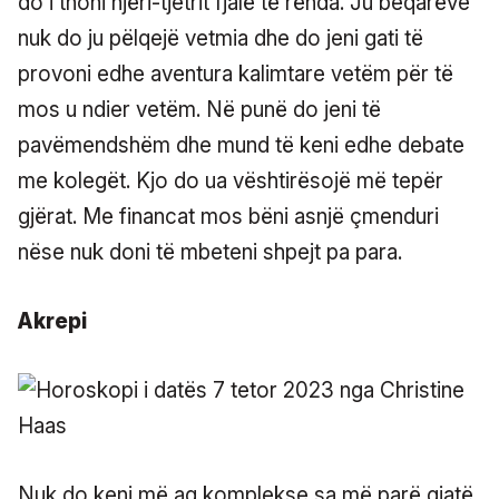
do i thoni njëri-tjetrit fjalë të rënda. Ju beqarëve
nuk do ju pëlqejë vetmia dhe do jeni gati të
provoni edhe aventura kalimtare vetëm për të
mos u ndier vetëm. Në punë do jeni të
pavëmendshëm dhe mund të keni edhe debate
me kolegët. Kjo do ua vështirësojë më tepër
gjërat. Me financat mos bëni asnjë çmenduri
nëse nuk doni të mbeteni shpejt pa para.
Akrepi
Nuk do keni më aq komplekse sa më parë gjatë