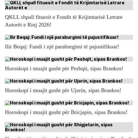
QKLL shpall fituesit e Fondit të Krijimtarisë Letrare
Autorët e Rinj 2026!
Ilir Beqaj: Fundi i një paraburgimi të pajustifikuar!
Horoskopi i muajit gusht për Peshqit, sipas Brankos!
Horoskopi i muajit gusht për Ujorin, sipas Brankos!
Horoskopi i muajit gusht për Bricjapin, sipas Brankos!